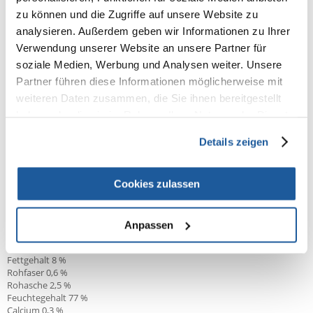
Getreidefrei
zu können und die Zugriffe auf unsere Website zu
Fleisch pur mit Leinöl und Rübenfasern
analysieren. Außerdem geben wir Informationen zu Ihrer
Hoher Fleischanteil: mit 70% Fleisch und Innereien
Verwendung unserer Website an unsere Partner für
ohne Kohlenhydrate
soziale Medien, Werbung und Analysen weiter. Unsere
ohne Soja, ohne Farb- und Konservierungsstoffe
Partner führen diese Informationen möglicherweise mit
Alleinfuttermittel für ausgewachsene Hunde
weiteren Daten zusammen, die Sie ihnen bereitgestellt
haben oder die sie im Rahmen Ihrer Nutzung der Dienste
Zusammensetzung
gesammelt haben.
Lunge, Muskelfleisch, Lamm (10%), Leber, Schwarten, Euter, Niere,
Details zeigen
Mineralstoffe, Flachsöl (0,2%), Rübenfaser (0,2%).
Zusatzstoffe
Cookies zulassen
Vitamin D3: 300 I.E., Vitamin E (als all-rac-alpha-Tocopherylacetat): 40mg,
Zink (als Zinkoxid): 30mg, Jod (als Kalziumjodat (wasserfrei)): 0,25mg,
Mangan (als Mangan(II)-sulfat, Monohydrat): 2mg
Anpassen
Nährwertangaben
Rohprotein 11 %
Fettgehalt 8 %
Rohfaser 0,6 %
Rohasche 2,5 %
Feuchtegehalt 77 %
Calcium 0,3 %