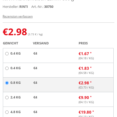
Hersteller:
Art.-Nr.:
30750
RINTI
Rezension verfassen
€
2.98
(3.73 € / kg)
GEWICHT
VERSAND
PREIS
0.4 KG
€4
€
1.67
(€
4.18
/ KG)
0.4 KG
€4
€
1.83
(€
4.58
/ KG)
0.8 KG
€4
€
2.98
(€
3.73
/ KG)
2.4 KG
€4
€
9.90
(€
4.13
/ KG)
4.8 KG
€4
€
19.80
(€
4.13
/ KG)