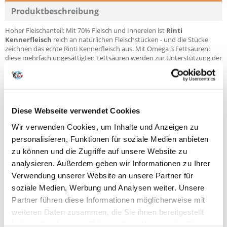
Produktbeschreibung
Hoher Fleischanteil: Mit 70% Fleisch und Innereien ist
Rinti
Kennerfleisch
reich an natürlichen Fleischstücken - und die Stücke
zeichnen das echte Rinti Kennerfleisch aus. Mit Omega 3 Fettsäuren:
diese mehrfach ungesättigten Fettsäuren werden zur Unterstützung der
Abwehrkräfte und des Zellschutzes eingesetzt. Flachsöl ist reich an
Omega 3. Mit Rübenfasern: reich an Ballaststoffen, die sich regulierend
auf die Verdauung auswirken.
Alle Informationen im Überblick
Diese Webseite verwendet Cookies
Getreidefrei
Fleisch pur mit Leinöl und Rübenfasern
Wir verwenden Cookies, um Inhalte und Anzeigen zu
Hoher Fleischanteil: mit 70% Fleisch und Innereien
personalisieren, Funktionen für soziale Medien anbieten
ohne Kohlenhydrate
zu können und die Zugriffe auf unsere Website zu
ohne Soja, ohne Farb- und Konservierungsstoffe
analysieren. Außerdem geben wir Informationen zu Ihrer
Alleinfuttermittel für ausgewachsene Hunde
Verwendung unserer Website an unsere Partner für
soziale Medien, Werbung und Analysen weiter. Unsere
Zusammensetzung
Partner führen diese Informationen möglicherweise mit
Lunge, Muskelfleisch, Leber, Euter, Wildschwein (5%), Niere, Schwarten,
weiteren Daten zusammen, die Sie ihnen bereitgestellt
Mineralstoffe, Flachsöl (0,2%), Rübenfaser (0,2%).
haben oder die sie im Rahmen Ihrer Nutzung der Dienste