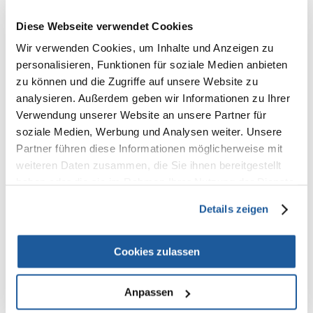
Alleinfuttermittel für ausgewachsene Hunde
Diese Webseite verwendet Cookies
Zusammensetzung
Wir verwenden Cookies, um Inhalte und Anzeigen zu
Frische Ente (min. 33,25%), frisches Huhn (min. 33,25%), Kartoffeln
personalisieren, Funktionen für soziale Medien anbieten
(getrocknet), Fleischhydrolysat (2%), Geflügelprotein (getrocknet) 1,5%,
Erbsen (getrocknet), Bierhefe (getrocknet), Fischöl, Karotten
zu können und die Zugriffe auf unsere Website zu
(getrocknet), Flohsamenschalen.
analysieren. Außerdem geben wir Informationen zu Ihrer
Verwendung unserer Website an unsere Partner für
Zusatzstoffe
Vitamin A 15.000IE, Vitamin D3 1.200IE, Vitamin E 150mg, Zink (als
soziale Medien, Werbung und Analysen weiter. Unsere
Zinkoxid) 90mg, Jod (als Calciumjodat, wasserfrei) 2mg, Selen (als
Partner führen diese Informationen möglicherweise mit
Natriumselenit) 0,2mg, Kupfer (als Kupfer-(II)-sulfat, Pentahydrat)10mg,
weiteren Daten zusammen, die Sie ihnen bereitgestellt
Zink (als Aminosäuren-Zinkchelat, Hydrat) 45mg. Technologische
Zusatzstoffe: Antioxidationsmittel.
haben oder die sie im Rahmen Ihrer Nutzung der Dienste
gesammelt haben.
Nährwertangaben
Details zeigen
Rohprotein 23,5 %
Fettgehalt 16,5 %
Rohfaser 1,5 %
Cookies zulassen
Rohasche 6 %
Feuchtegehalt 8 %
Calcium 1,1 %
Anpassen
Phosphor 0,8 %
Kaloriengehalt / 100g: 396 kcal