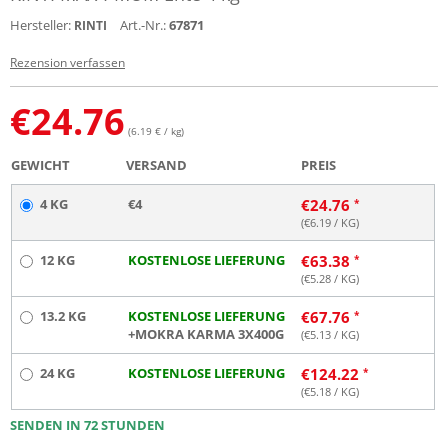
Hersteller:
Art.-Nr.:
67871
RINTI
Rezension verfassen
€
24.76
(6.19 € / kg)
GEWICHT
VERSAND
PREIS
4 KG
€4
€
24.76
(€
6.19
/ KG)
12 KG
KOSTENLOSE LIEFERUNG
€
63.38
(€
5.28
/ KG)
13.2 KG
KOSTENLOSE LIEFERUNG
€
67.76
+MOKRA KARMA 3X400G
(€
5.13
/ KG)
24 KG
KOSTENLOSE LIEFERUNG
€
124.22
(€
5.18
/ KG)
SENDEN IN 72 STUNDEN