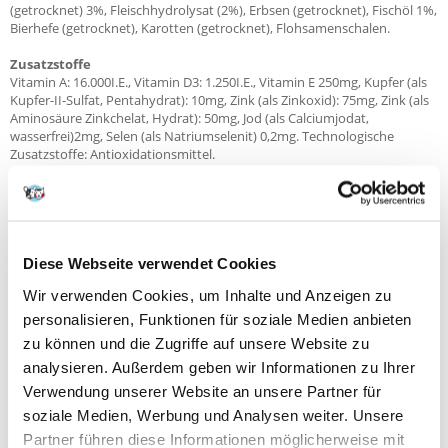
(getrocknet) 3%, Fleischhydrolysat (2%), Erbsen (getrocknet), Fischöl 1%,
Bierhefe (getrocknet), Karotten (getrocknet), Flohsamenschalen.
Zusatzstoffe
Vitamin A: 16.000I.E., Vitamin D3: 1.250I.E., Vitamin E 250mg, Kupfer (als
Kupfer-II-Sulfat, Pentahydrat): 10mg, Zink (als Zinkoxid): 75mg, Zink (als
Aminosäure Zinkchelat, Hydrat): 50mg, Jod (als Calciumjodat,
wasserfrei)2mg, Selen (als Natriumselenit) 0,2mg. Technologische
Zusatzstoffe: Antioxidationsmittel.
Nährwertangaben
Rohprotein 25 %
Fettgehalt 18 %
Rohfaser 1,5 %
Rohasche 7,3 %
Diese Webseite verwendet Cookies
Calcium 1,4 %
Wir verwenden Cookies, um Inhalte und Anzeigen zu
Phosphor 1 %
Kaloriengehalt / 100g: 403 kcal
personalisieren, Funktionen für soziale Medien anbieten
zu können und die Zugriffe auf unsere Website zu
Fütterungsempfehlung
analysieren. Außerdem geben wir Informationen zu Ihrer
ausschließlich Trockenfutter:
Verwendung unserer Website an unsere Partner für
2-4 Monate --- Endgewicht des erwachsenen Hundes:
soziale Medien, Werbung und Analysen weiter. Unsere
- 5kg: ca. 95g/Tag
Partner führen diese Informationen möglicherweise mit
- 10kg: ca. 165g/Tag