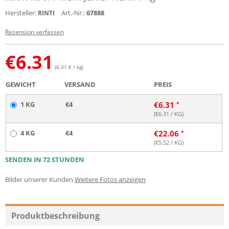
Hersteller:
Art.-Nr.:
67888
RINTI
Rezension verfassen
€
6.31
(6.31 € / kg)
GEWICHT
VERSAND
PREIS
1 KG
€4
€
6.31
(€
6.31
/ KG)
4 KG
€4
€
22.06
(€
5.52
/ KG)
SENDEN IN 72 STUNDEN
Bilder unserer Kunden
Weitere Fotos anzeigen
Produktbeschreibung