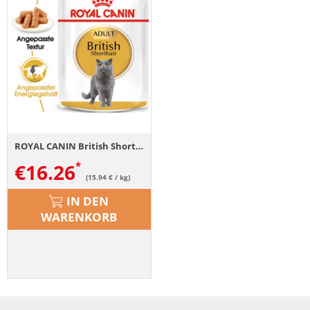
ROYAL CANIN British Shorthair Adult Katzenfutter nass für Britisch Kurzhaar 12x85 g
€
16.26
(15.94 € / kg)
IN DEN
WARENKORB