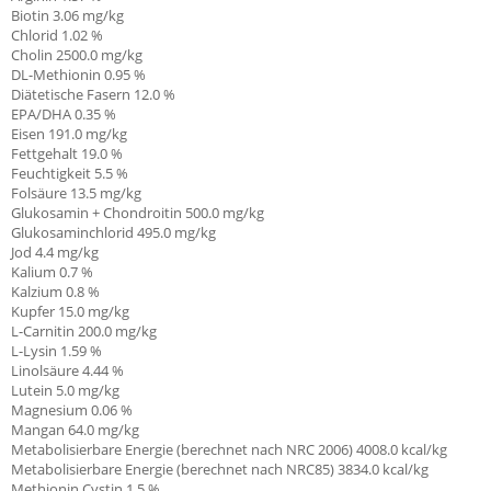
Biotin
3.06
mg/kg
Chlorid
1.02
%
Cholin
2500.0
mg/kg
DL-Methionin
0.95
%
Diätetische Fasern
12.0
%
EPA/DHA
0.35
%
Eisen
191.0
mg/kg
Fettgehalt
19.0
%
Feuchtigkeit
5.5
%
Folsäure
13.5
mg/kg
Glukosamin + Chondroitin
500.0
mg/kg
Glukosaminchlorid
495.0
mg/kg
Jod
4.4
mg/kg
Kalium
0.7
%
Kalzium
0.8
%
Kupfer
15.0
mg/kg
L-Carnitin
200.0
mg/kg
L-Lysin
1.59
%
Linolsäure
4.44
%
Lutein
5.0
mg/kg
Magnesium
0.06
%
Mangan
64.0
mg/kg
Metabolisierbare Energie (berechnet nach NRC 2006)
4008.0
kcal/kg
Metabolisierbare Energie (berechnet nach NRC85)
3834.0
kcal/kg
Methionin Cystin
1.5
%