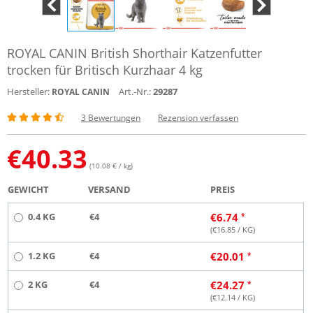
ROYAL CANIN British Shorthair Katzenfutter
trocken für Britisch Kurzhaar 4 kg
Hersteller:
Art.-Nr.:
29287
ROYAL CANIN
3 Bewertungen
Rezension verfassen
€
40.33
(10.08 € / kg)
GEWICHT
VERSAND
PREIS
0.4 KG
€4
€
6.74
(€
16.85
/ KG)
1.2 KG
€4
€
20.01
2 KG
€4
€
24.27
(€
12.14
/ KG)