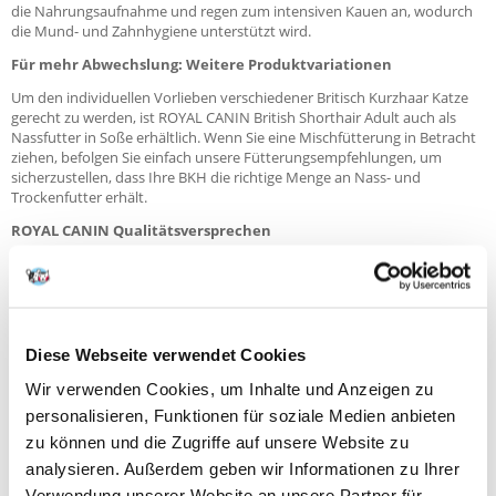
die Nahrungsaufnahme und regen zum intensiven Kauen an, wodurch
die Mund- und Zahnhygiene unterstützt wird.
Für mehr Abwechslung: Weitere Produktvariationen
Um den individuellen Vorlieben verschiedener Britisch Kurzhaar Katze
gerecht zu werden, ist ROYAL CANIN British Shorthair Adult auch als
Nassfutter in Soße erhältlich. Wenn Sie eine Mischfütterung in Betracht
ziehen, befolgen Sie einfach unsere Fütterungsempfehlungen, um
sicherzustellen, dass Ihre BKH die richtige Menge an Nass- und
Trockenfutter erhält.
ROYAL CANIN Qualitätsversprechen
Alle ROYAL CANIN Produkte durchlaufen eine umfassende
Qualitätskontrolle, um eine optimale Futterqualität zu gewährleisten
und den individuellen Ernährungsbedürfnissen sowie dem Lebensstil
Ihrer Katze gerecht zu werden. Das bedeutet, mit ROYAL CANIN British
Shorthair Adult bieten Sie Ihrer Katze eine hochwertige und
Diese Webseite verwendet Cookies
ausgewogene Ernährung.
Wir verwenden Cookies, um Inhalte und Anzeigen zu
Bestandteile
personalisieren, Funktionen für soziale Medien anbieten
ZUSAMMENSETZUNG:
zu können und die Zugriffe auf unsere Website zu
Geflügelprotein (getrocknet), Reis, Pflanzenproteinisolat*, Tierfett, Mais,
analysieren. Außerdem geben wir Informationen zu Ihrer
Maiskleberfutter, Lignozellulose, tierisches Protein (hydrolysiert),
Zichorienfaser, Fischöl, Sojaöl, Mineralstoffe, Hefen und deren Teile,
Verwendung unserer Website an unsere Partner für