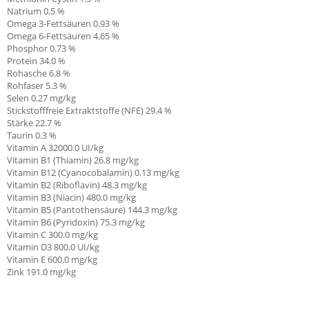
Natrium
0.5
%
Omega 3-Fettsäuren
0.93
%
Omega 6-Fettsäuren
4.65
%
Phosphor
0.73
%
Protein
34.0
%
Rohasche
6.8
%
Rohfaser
5.3
%
Selen
0.27
mg/kg
Stickstofffreie Extraktstoffe (NFE)
29.4
%
Stärke
22.7
%
Taurin
0.3
%
Vitamin A
32000.0
UI/kg
Vitamin B1 (Thiamin)
26.8
mg/kg
Vitamin B12 (Cyanocobalamin)
0.13
mg/kg
Vitamin B2 (Riboflavin)
48.3
mg/kg
Vitamin B3 (Niacin)
480.0
mg/kg
Vitamin B5 (Pantothensäure)
144.3
mg/kg
Vitamin B6 (Pyridoxin)
75.3
mg/kg
Vitamin C
300.0
mg/kg
Vitamin D3
800.0
UI/kg
Vitamin E
600.0
mg/kg
Zink
191.0
mg/kg