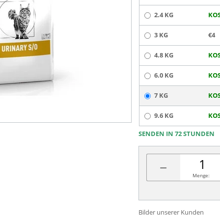
2.4 KG
KOS
3 KG
€4
4.8 KG
KOS
6.0 KG
KOS
7 KG
KOS
9.6 KG
KOS
SENDEN IN 72 STUNDEN
−
Menge:
Bilder unserer Kunden