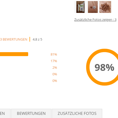
Zusätzliche Fotos zeigen : 3
63 BEWERTUNGEN
4.8 z 5
81%
17%
98%
2%
0%
0%
Reco
TEN
BEWERTUNGEN
ZUSÄTZLICHE FOTOS