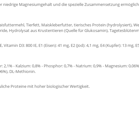
er niedrige Magnesiumgehalt und die spezielle Zusammensetzung ermöglicht 
sfuttermehl, Tierfett, Maiskleberfutter, tierisches Protein (hydrolysiert), We
ride, Hydrolysat aus Krustentieren (Quelle für Glukosamin), Tagetesblütenme
Vitamin D3: 800 IE, E1 (Eisen): 41 mg, E2 (Jod): 4,1 mg, E4 (Kupfer): 13 mg, E5
r: 2,1% - Kalzium: 0,8% - Phosphor: 0,7% - Natrium: 0,9% - Magnesium: 0,06% -
,96%), DL-Methionin.
auliche Proteine mit hoher biologischer Wertigkeit.