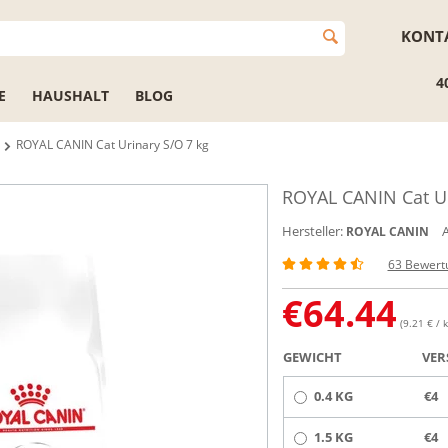
KONT
4
E
HAUSHALT
BLOG
ROYAL CANIN Cat Urinary S/O 7 kg
ROYAL CANIN Cat Ur
Hersteller:
A
ROYAL CANIN
63 Bewert
€
64.44
(9.21 € / k
GEWICHT
VER
0.4 KG
€4
1.5 KG
€4