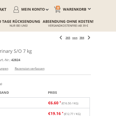
0
AKT
MEIN KONTO
WARENKORB
0 TAGE RÜCKSENDUNG
ABSENDUNG OHNE KOSTEN!
NUR BEI UNS!
VERSANDKOSTENFREI AB 39 €
265
von
384
inary S/O 7 kg
rt.-Nr.:
42824
ungen
Rezension verfassen
g)
SAND
PREIS
€
6.60
(€
16.50
/ KG)
€
19.16
(€
12.77
/ KG)