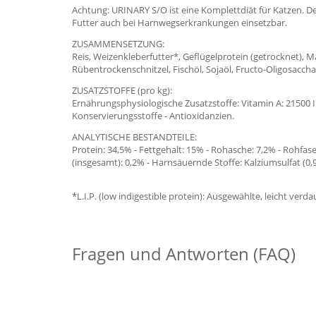
Achtung: URINARY S/O ist eine Komplettdiät für Katzen. D
Futter auch bei Harnwegserkrankungen einsetzbar.
ZUSAMMENSETZUNG:
Reis, Weizenkleberfutter*, Geflügelprotein (getrocknet), Mai
Rübentrockenschnitzel, Fischöl, Sojaöl, Fructo-Oligosaccha
ZUSATZSTOFFE (pro kg):
Ernährungsphysiologische Zusatzstoffe: Vitamin A: 21500 IE, 
Konservierungsstoffe - Antioxidanzien.
ANALYTISCHE BESTANDTEILE:
Protein: 34,5% - Fettgehalt: 15% - Rohasche: 7,2% - Rohfase
(insgesamt): 0,2% - Harnsäuernde Stoffe: Kalziumsulfat (0
*L.I.P. (low indigestible protein): Ausgewählte, leicht verd
Fragen und Antworten (FAQ)