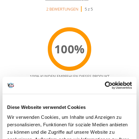
2 BEWERTUNGEN
5 z 5
100%
100% KUNDEN EMPFEHLEN DIESES PRODUKT
REZENSION VERFASSEN
Recommend
Produktbeschreibung
Diese Webseite verwendet Cookies
Wir verwenden Cookies, um Inhalte und Anzeigen zu
URINARY S/O MODERATE CALORIE FELINE für adulte Katzen die zu
personalisieren, Funktionen für soziale Medien anbieten
Übergewicht neigen
zu können und die Zugriffe auf unsere Website zu
5 bis 12 Wochen bis zur Auflösung der Struvitharnsteine. Zur Vorbeuge