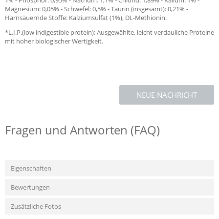
1% - Phosphor: 0,95% - Natrium: 1,1% - Chlorid: 1,89% - Kalium: 1% -
Magnesium: 0,05% - Schwefel: 0,5% - Taurin (insgesamt): 0,21% -
Harnsäuernde Stoffe: Kalziumsulfat (1%), DL-Methionin.
*L.I.P.(low indigestible protein): Ausgewählte, leicht verdauliche Proteine
mit hoher biologischer Wertigkeit.
NEUE NACHRICHT
Fragen und Antworten (FAQ)
Eigenschaften
Bewertungen
Zusätzliche Fotos