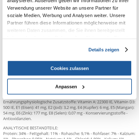
analysieren. Außerdem geben wir Informationen zu Ihrer
eines Rezidivs sollte die Diät mindestens noch 6 Monate weiter
verabreicht werden. Nach vollständiger Genesung (Harnkontrolle) kann
Verwendung unserer Website an unsere Partner für
OBESITY MANAGEMENT oder SATIETY SUPPORT gefüttert werden. Falls
soziale Medien, Werbung und Analysen weiter. Unsere
die Katze kastriert und idealgewichtig ist, sind Produkte des NEUTERED
Partner führen diese Informationen möglicherweise mit
Sortiments zu empfehlen.
weiteren Daten zusammen, die Sie ihnen bereitgestellt
Tierhalter sollten betroffenen Tieren ausschließlich URINARY S/O
haben oder die sie im Rahmen Ihrer Nutzung der Dienste
MODERATE CALORIE füttern, da ansonsten die Wirksamkeit des
Produktes eingeschränkt sein würde. URINARY S/O Feuchtnahrung wird
gesammelt haben.
empfohlen bei wiederkehrender idiopathischer Zystitis.
Details zeigen
ZUSAMMENSETZUNG:
Geflügelprotein (getrocknet), Reis, Weizenkleberfutter*, Maisfuttermehl,
Cookies zulassen
Lignozellulose, Maiskleberfutter, Mineralstoffe, Tierfett, tierisches
Protein (hydrolysiert), Fischöl, Sojaöl, Fructo-Oligosaccharide, Ei
getrocknet, Hydrolysat aus Krustentieren (Quelle für Glukosamin),
Anpassen
Tagetesblütenmehl (Quelle für Lutein).
ZUSATZSTOFFE (pro kg):
Ernährungsphysiologische Zusatzstoffe: Vitamin A: 22300 IE, Vitamin D3:
500 IE, E1 (Eisen): 41 mg, E2 (Jod): 3,2 mg, E4 (Kupfer): 6 mg, E5 (Mangan):
54 mg, E6 (Zink): 177 mg, E8 (Selen): 0,07 mg - Konservierungsstoffe -
Antioxidanzien.
ANALYTISCHE BESTANDTEILE:
Protein: 34% - Fettgehalt: 11% - Rohasche: 9,1% - Rohfaser: 7% - Kalzium: