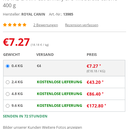
400 g
Hersteller:
Art.-Nr.:
13985
ROYAL CANIN
2 Bewertungen
Rezension verfassen
€
7.27
(18.18 € / kg)
GEWICHT
VERSAND
PREIS
0.4 KG
€4
€
7.27
(€
18.18
/ KG)
2.4 KG
KOSTENLOSE LIEFERUNG
€
43.20
4.8 KG
KOSTENLOSE LIEFERUNG
€
86.40
9.6 KG
KOSTENLOSE LIEFERUNG
€
172.80
SENDEN IN 72 STUNDEN
Bilder unserer Kunden
Weitere Fotos anzeigen