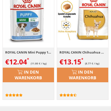
ROYAL CANIN Mini Puppy 12x85 g
ROYAL CANIN Chihuahua Adult Hundefutter trocken 1,5 kg
€
12.04
€
13.15
(11.80 € / kg)
(8.77 € / kg)
IN DEN
IN DEN
WARENKORB
WARENKORB