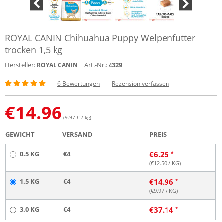
ROYAL CANIN Chihuahua Puppy Welpenfutter
trocken 1,5 kg
Hersteller:
Art.-Nr.:
4329
ROYAL CANIN
6 Bewertungen
Rezension verfassen
€
14.96
(9.97 € / kg)
GEWICHT
VERSAND
PREIS
0.5 KG
€4
€
6.25
(€
12.50
/ KG)
1.5 KG
€4
€
14.96
(€
9.97
/ KG)
3.0 KG
€4
€
37.14