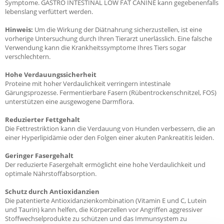
Symptome. GASTRO INTESTINAL LOW FAT CANINE kann gegebenenfalls
lebenslang verfüttert werden.
Hinweis:
Um die Wirkung der Diätnahrung sicherzustellen, ist eine
vorherige Untersuchung durch Ihren Tierarzt unerlässlich. Eine falsche
Verwendung kann die Krankheitssymptome Ihres Tiers sogar
verschlechtern.
Hohe Verdauungssicherheit
Proteine mit hoher Verdaulichkeit verringern intestinale
Gärungsprozesse. Fermentierbare Fasern (Rübentrockenschnitzel, FOS)
unterstützen eine ausgewogene Darmflora.
Reduzierter Fettgehalt
Die Fettrestriktion kann die Verdauung von Hunden verbessern, die an
einer Hyperlipidämie oder den Folgen einer akuten Pankreatitis leiden.
Geringer Fasergehalt
Der reduzierte Fasergehalt ermöglicht eine hohe Verdaulichkeit und
optimale Nährstoffabsorption.
Schutz durch Antioxidanzien
Die patentierte Antioxidanzienkombination (Vitamin E und C, Lutein
und Taurin) kann helfen, die Körperzellen vor Angriffen aggressiver
Stoffwechselprodukte zu schützen und das Immunsystem zu