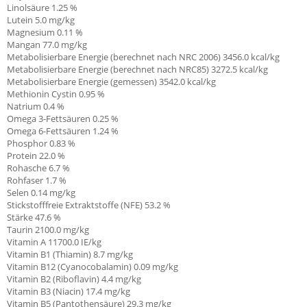
Linolsäure
1.25 %
Lutein 5.0 mg/kg
Magnesium 0.11 %
Mangan 77.0 mg/kg
Metabolisierbare Energie (berechnet nach NRC 2006) 3456.0 kcal/kg
Metabolisierbare Energie (berechnet nach NRC85) 3272.5 kcal/kg
Metabolisierbare Energie (gemessen) 3542.0 kcal/kg
Methionin Cystin 0.95
%
Natrium 0.4 %
Omega 3-Fettsäuren 0.25 %
Omega 6-Fettsäuren 1.24 %
Phosphor 0.83 %
Protein 22.0 %
Rohasche 6.7 %
Rohfaser 1.7 %
Selen 0.14 mg/kg
Stickstofffreie Extraktstoffe (NFE) 53.2 %
Stärke 47.6 %
Taurin 2100.0 mg/kg
Vitamin A
11700.0 IE/kg
Vitamin B1 (Thiamin)
8.7 mg/kg
Vitamin B12 (Cyanocobalamin) 0.09 mg/kg
Vitamin B2 (Riboflavin) 4.4 mg/kg
Vitamin B3 (Niacin) 17.4 mg/kg
Vitamin B5 (Pantothensäure) 29.3 mg/kg