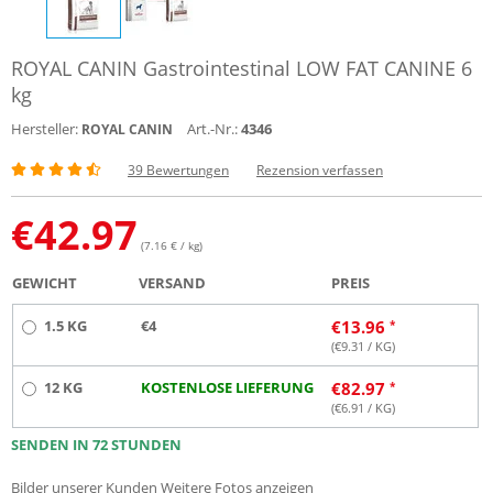
ROYAL CANIN Gastrointestinal LOW FAT CANINE 6
kg
Hersteller:
Art.-Nr.:
4346
ROYAL CANIN
39 Bewertungen
Rezension verfassen
€
42.97
(7.16 € / kg)
GEWICHT
VERSAND
PREIS
1.5 KG
€4
€
13.96
(€
9.31
/ KG)
12 KG
KOSTENLOSE LIEFERUNG
€
82.97
(€
6.91
/ KG)
SENDEN IN 72 STUNDEN
Bilder unserer Kunden
Weitere Fotos anzeigen