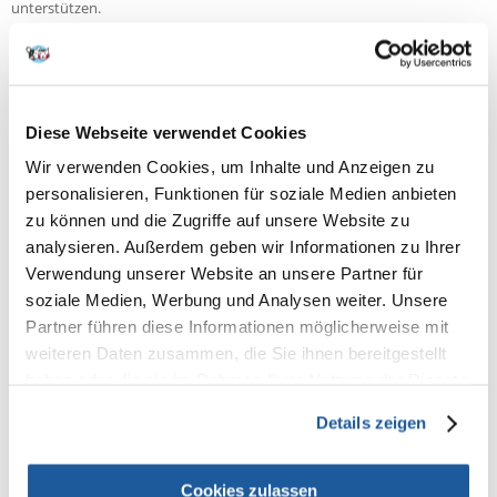
unterstützen.
Indikationen
Akute und chronische Diarrhö, Dysbakterie, Exokrine
Pankreasinsuffizienz (EPI), Hyperlipidämie, Lymphangiektasie,
Pankreatitis, Akute oder chronische Pankreatitis,
Diarrhö, Exsudative Enteropathie, Gastritis, Ösophagitis, Gegenanzeige,
Diese Webseite verwendet Cookies
Trächtige und säugende Hündinnen - Welpen, Wachstum, Trächtigkeit,
Wir verwenden Cookies, um Inhalte und Anzeigen zu
Laktation
personalisieren, Funktionen für soziale Medien anbieten
Weitere Informationen
zu können und die Zugriffe auf unsere Website zu
Dank seines niedrigen Fett- und Faseranteils ist GASTRO INTESTINAL
analysieren. Außerdem geben wir Informationen zu Ihrer
LOW FAT CANINE insbesondere für Hunde mit niedriger Fetttoleranz
und Störungen des Lipidstoffwechsels geeignet.
Verwendung unserer Website an unsere Partner für
soziale Medien, Werbung und Analysen weiter. Unsere
Bestandteile
Partner führen diese Informationen möglicherweise mit
ZUSAMMENSETZUNG:
Reis, Geflügelprotein (getrocknet), Weizen, Gerste, tierisches Eiweiß
weiteren Daten zusammen, die Sie ihnen bereitgestellt
(hydrolysiert), Rübentrockenschnitzel, Hefe, Tierfett, Mineralstoffe,
haben oder die sie im Rahmen Ihrer Nutzung der Dienste
Fructo-Oligosaccharide, Psyllium (Hüllschichten und Samen), Fischöl,
gesammelt haben.
Hefehydrolysat (Quelle für Mannan-Oligosaccharide),
Details zeigen
Tagetesblütenmehl (Quelle f&uuml;r Lutein).
ZUSATZSTOFFE (pro kg):
Ernährungsphysiologische Zusatzstoffe: Vitamin A: 11700 IE, Vitamin D3:
Cookies zulassen