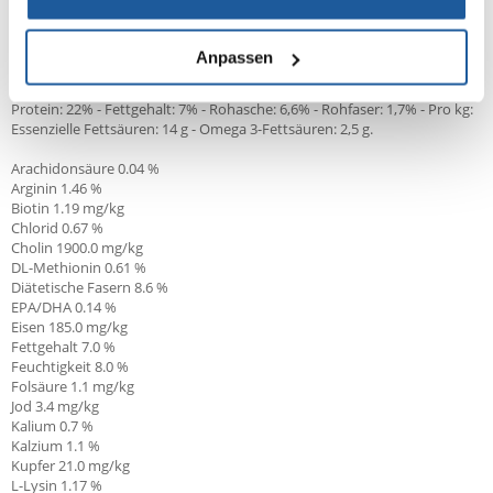
1000 IE, E1 (Eisen): 43 mg, E2 (Jod): 3,4 mg, E4 (Kupfer): 9 mg, E5
(Mangan): 57 mg, E6 (Zink): 186 mg, E8 (Selen): 0,08 mg -
Konservierungsstoffe - Antioxidanzien.
Anpassen
ANALYTISCHE BESTANDTEILE:
Protein: 22% - Fettgehalt: 7% - Rohasche: 6,6% - Rohfaser: 1,7% - Pro kg:
Essenzielle Fettsäuren: 14 g - Omega 3-Fettsäuren: 2,5 g.
Arachidonsäure 0.04 %
Arginin 1.46 %
Biotin 1.19 mg/kg
Chlorid 0.67 %
Cholin 1900.0 mg/kg
DL-Methionin 0.61 %
Diätetische Fasern 8.6 %
EPA/DHA
0.14 %
Eisen 185.0 mg/kg
Fettgehalt 7.0 %
Feuchtigkeit 8.0 %
Folsäure 1.1 mg/kg
Jod 3.4 mg/kg
Kalium 0.7 %
Kalzium 1.1 %
Kupfer 21.0 mg/kg
L-Lysin 1.17 %