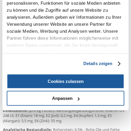
personalisieren, Funktionen für soziale Medien anbieten
Pyroplasmose
zu können und die Zugriffe auf unsere Website zu
Kontraindikationen
analysieren. Außerdem geben wir Informationen zu Ihrer
Schwangerschaft, Laktation, Wachstumsphase.
Verwendung unserer Website an unsere Partner für
Pankreatitis oder Pankreatitis in der Vorgeschichte.
Hyperlipidämie.
soziale Medien, Werbung und Analysen weiter. Unsere
Partner führen diese Informationen möglicherweise mit
Dauer der Therapie
weiteren Daten zusammen, die Sie ihnen bereitgestellt
Die Dauer der Ernährungstherapie hängt von der Art der Erkrankung
haben oder die sie im Rahmen Ihrer Nutzung der Dienste
und der Regenerationsfähigkeit der Leber ab. Bei chronischen
Erkrankungen kann es erforderlich sein, die Diät für den Rest des Lebens
gesammelt haben.
des Tieres einzuhalten. Um die Belastung der Leber nach einer Mahlzeit
Details zeigen
zu verringern, empfiehlt es sich, die Tagesdosis der Diät auf mehrere
kleinere Mahlzeiten aufzuteilen.
Cookies zulassen
Zusammensetzung:
Getreide (Mais, Reis), Fleisch und tierische Erzeugnisse (Huhn), Öle und
Fette, Erzeugnisse pflanzlichen Ursprungs, Eier und Eierzeugnisse,
Anpassen
Mineralsalze.
Zusatzstoffe:
(pro kg Futter): Nahrungsergänzungsmittel: Vitamin D3:
248 UI, E1 (Eisen): 18 mg, E2 (Jod): 0,2 mg, E4 (Kupfer): 1,3 mg, E5
(Mangan): 5,5 mg, E6 (Zink): 55 mg.
Analytische Bestandteile:
Rohprotein: 6,5% - Rohe Öle und Fette: