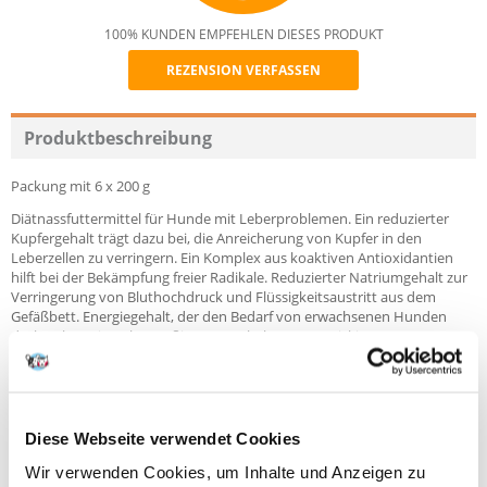
100% KUNDEN EMPFEHLEN DIESES PRODUKT
REZENSION VERFASSEN
Recommend
Produktbeschreibung
Packung mit 6 x 200 g
Diätnassfuttermittel für Hunde mit Leberproblemen. Ein reduzierter
Kupfergehalt trägt dazu bei, die Anreicherung von Kupfer in den
Leberzellen zu verringern. Ein Komplex aus koaktiven Antioxidantien
hilft bei der Bekämpfung freier Radikale. Reduzierter Natriumgehalt zur
Verringerung von Bluthochdruck und Flüssigkeitsaustritt aus dem
Gefäßbett. Energiegehalt, der den Bedarf von erwachsenen Hunden
deckt, ohne eine übermäßige Magenbelastung zu riskieren.
Indikationen:
Lebererkrankungen.
Chronische Hepatitis.
Portal-periphere Anastomose.
Diese Webseite verwendet Cookies
Hepatische Enzephalopathie.
Leberversagen.
Wir verwenden Cookies, um Inhalte und Anzeigen zu
Kupferspeicherkrankheit.