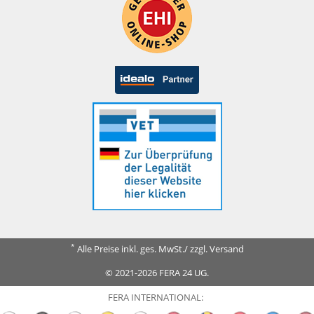
*
Alle Preise inkl. ges. MwSt./ zzgl. Versand
© 2021-2026 FERA 24 UG.
FERA INTERNATIONAL: