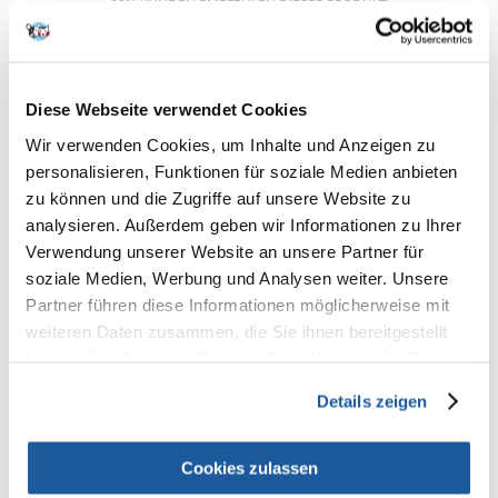
80% KUNDEN EMPFEHLEN DIESES PRODUKT
REZENSION VERFASSEN
Recommend
Produktbeschreibung
Diese Webseite verwendet Cookies
Wir verwenden Cookies, um Inhalte und Anzeigen zu
Die Fütterungsdauer variiert in Abhängigkeit vom Schweregrad der
personalisieren, Funktionen für soziale Medien anbieten
Symptome und der Regenerationsfähigkeit der Leber. Lebenslanger
zu können und die Zugriffe auf unsere Website zu
Einsatz kann bei chronischen Lebererkrankungen notwendig sein. Um
postprandiale Leberbelastungen zu reduzieren, ist eine Aufteilung der
analysieren. Außerdem geben wir Informationen zu Ihrer
Tagesportion auf mehrere kleine Mahlzeiten empfehlenswert.
Verwendung unserer Website an unsere Partner für
ZUSAMMENSETZUNG:
soziale Medien, Werbung und Analysen weiter. Unsere
Getreide (Mais, Reis), Fleisch und tierische Nebenerzeugnisse (Huhn),
Partner führen diese Informationen möglicherweise mit
Öle und Fette, pflanzliche Nebenerzeugnisse, Eier und Eierzeugnisse,
weiteren Daten zusammen, die Sie ihnen bereitgestellt
Mineralstoffe.
haben oder die sie im Rahmen Ihrer Nutzung der Dienste
ZUSATZSTOFFE (pro kg):
gesammelt haben.
Ernährungsphysiologische Zusatzstoffe: Vitamin D3: 248 IE, E1 (Eisen): 30
Details zeigen
mg, E2 (Jod): 1,5 mg, E4 (Kupfer): 0,8 mg, E5 (Mangan): 14 mg, E6 (Zink): 55
mg.
ANALYTISCHE BESTANDTEILE:
Cookies zulassen
Rohprotein: 6,5% - Rohöle und -fette: 4,2% - Rohasche: 1,5% - Rohfaser: