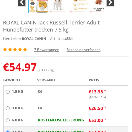
ROYAL CANIN Jack Russell Terrier Adult
Hundefutter trocken 7,5 kg
Hersteller:
Art.-Nr.:
4531
ROYAL CANIN
7 Bewertungen
Rezension verfassen
€
54.97
(7.33 € / kg)
GEWICHT
VERSAND
PREIS
1.5 KG
€4
€
13.38
(€
8.92
/ KG)
3.0 KG
€4
€
26.50
6.0 KG
KOSTENLOSE LIEFERUNG
€
53.00