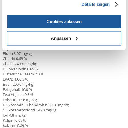
Protein: 30% - Fettgehalt: 16% - Rohasche: 5,9% - Rohfaser: 1,3% - EPA-
Details zeigen
und DHA-Fettsäuren: 3 g/kg.
Bitte kühl und trocken lagern.
Cookies zulassen
*L.I.P.: Ausgewählte, leicht verdauliche Proteine mit hoher biologischer
Wertigkeit.
Anpassen
Arachidonsäure 0.07 %
Arginin 1.54 %
Biotin 3.07 mg/kg
Chlorid 0.68 %
Cholin 2400.0 mg/kg
DL-Methionin 0.65 %
Diätetische Fasern 7.0 %
EPA/DHA
0.3 %
Eisen 200.0 mg/kg
Fettgehalt 16.0 %
Feuchtigkeit 9.5 %
Folsäure 13.6 mg/kg
Glukosamin + Chondroitin 500.0
mg/kg
Glukosaminchlorid 495.0 mg/kg
Jod 4.8 mg/kg
Kalium 0.65 %
Kalzium 0.89 %