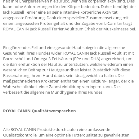
hält ihre Energiereserven nie zurück, wenn sie körperlich aktiv sind. Dies
kann hohe Anforderungen für den Körper bedeuten. Daher benötigt der
Jack Russell Terrier eine an seine intensive körperliche Aktivität
angepasste Ernährung. Dank einer speziellen Zusammensetzung mit
einem angepassten Proteingehalt und der Zugabe von L-Carnitin trägt
ROYAL CANIN Jack Russell Terrier Adult zum Erhalt der Muskelmasse bei.
Ein glänzendes Fell und eine gesunde Haut spiegeln die allgemeine
Gesundheit Ihres Hundes wider. ROYAL CANIN Jack Russell Adult ist mit
Borretschöl und Omega-3-Fettsäuren (EPA und DHA) angereichert, um
die Barrierefunktion der Haut zu unterstützen, welche wiederum einen
wesentlichen Beitrag zur Hautgesundheit leistet. Zusätzlich hilft diese
Rassenahrung Ihrem Hund dabei, sein Idealgewicht zu halten. Die
maßgeschneiderten Kroketten enthalten einen Kalzium-Fänger, der die
Wahrscheinlichkeit einer Zahnsteinbildung verringern kann. Dies
verbessert die allgemeine Mundhygiene Ihres Hundes.
ROYAL CANIN Qualitätsversprechen
Alle ROYAL CANIN Produkte durchlaufen eine umfassende
Qualitätskontrolle, um eine optimale Futterqualität zu gewährleisten