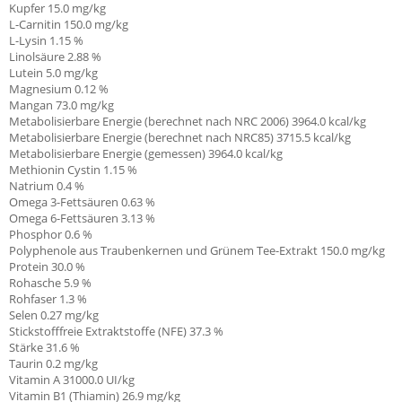
Kupfer 15.0 mg/kg
L-Carnitin
150.0 mg/kg
L-Lysin 1.15 %
Linolsäure
2.88 %
Lutein 5.0 mg/kg
Magnesium 0.12 %
Mangan 73.0 mg/kg
Metabolisierbare Energie (berechnet nach NRC 2006) 3964.0 kcal/kg
Metabolisierbare Energie (berechnet nach NRC85) 3715.5 kcal/kg
Metabolisierbare Energie (gemessen) 3964.0 kcal/kg
Methionin Cystin 1.15
%
Natrium 0.4 %
Omega 3-Fettsäuren 0.63 %
Omega 6-Fettsäuren 3.13 %
Phosphor 0.6 %
Polyphenole aus Traubenkernen und Grünem Tee-Extrakt 150.0 mg/kg
Protein 30.0 %
Rohasche 5.9 %
Rohfaser 1.3 %
Selen 0.27 mg/kg
Stickstofffreie Extraktstoffe (NFE) 37.3 %
Stärke 31.6 %
Taurin 0.2 mg/kg
Vitamin A
31000.0 UI/kg
Vitamin B1 (Thiamin)
26.9 mg/kg