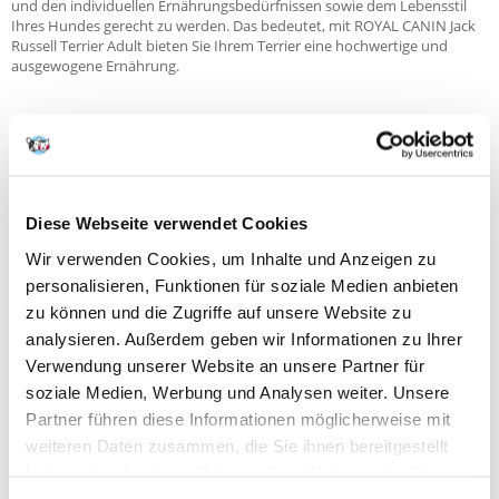
und den individuellen Ernährungsbedürfnissen sowie dem Lebensstil
Ihres Hundes gerecht zu werden. Das bedeutet, mit ROYAL CANIN Jack
Russell Terrier Adult bieten Sie Ihrem Terrier eine hochwertige und
ausgewogene Ernährung.
Bestandteile
ZUSAMMENSETZUNG:
Geflügelprotein (getrocknet), Reis, Mais, Pflanzenproteinisolat*, Weizen,
Tierfett, tierisches Eiweiß (hydrolysiert), Maiskleberfutter,
Diese Webseite verwendet Cookies
Rübentrockenschnitzel, Mineralstoffe, Fischöl, Sojaöl, Hefen, Fructo-
Oligosaccharide, Hefehydrolysat (Quelle für Mannan-Oligosaccharide),
Wir verwenden Cookies, um Inhalte und Anzeigen zu
Borretschöl (0,1%), Tagetesblütenmehl (Quelle für Lutein),
personalisieren, Funktionen für soziale Medien anbieten
Traubenkerne und Grüner Tee (Quelle für Polyphenole), Hydrolysat aus
Krustentieren (Quelle für Glukosamin), Hydrolysat aus Knorpel (Quelle
zu können und die Zugriffe auf unsere Website zu
für Chondroitin).
analysieren. Außerdem geben wir Informationen zu Ihrer
Verwendung unserer Website an unsere Partner für
ZUSATZSTOFFE (pro kg):
Ernährungsphysiologische Zusatzstoffe:
soziale Medien, Werbung und Analysen weiter. Unsere
Vitamin A: 29400 IE, Vitamin D3: 800 IE, E1 (Eisen): 43 mg, E2 (Jod): 4,3 mg,
Partner führen diese Informationen möglicherweise mit
E4 (Kupfer): 5 mg, E5 (Mangan): 56 mg, E6 (Zink): 168 mg, E8 (Selen): 0,09
weiteren Daten zusammen, die Sie ihnen bereitgestellt
mg - Konservierungsstoffe - Antioxidanzien.
haben oder die sie im Rahmen Ihrer Nutzung der Dienste
ANALYTISCHE BESTANDTEILE:
gesammelt haben.