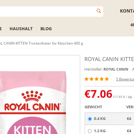
KONT
4
E
HAUSHALT
BLOG
L CANIN KITTEN Trockenfutter für Kätzchen 400 g
ROYAL CANIN KITTEN
Hersteller:
A
ROYAL CANIN
5 Bewertu
€
7.06
(17.65 € / kg)
GEWICHT
VER
0.4 KG
€4
1.2 KG
€4