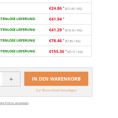
€
24.86
(€
12.43
/ KG)
TENLOSE LIEFERUNG
€
41.94
TENLOSE LIEFERUNG
€
41.29
(€
10.32
/ KG)
TENLOSE LIEFERUNG
€
78.46
(€
7.85
/ KG)
TENLOSE LIEFERUNG
€
155.36
(€
7.77
/ KG)
+
IN DEN WARENKORB
Zur Wunschliste hinzufügen
ere Fotos anzeigen