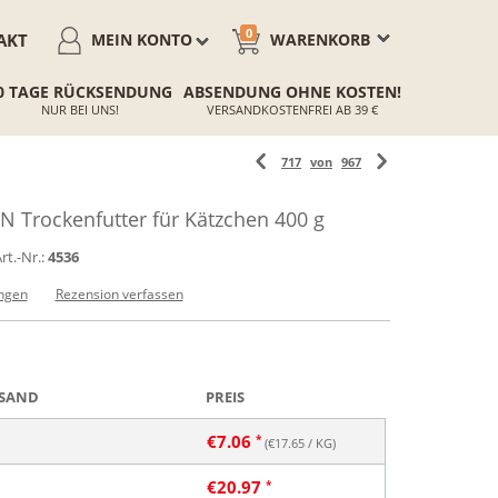
0
AKT
MEIN KONTO
WARENKORB
0 TAGE RÜCKSENDUNG
ABSENDUNG OHNE KOSTEN!
NUR BEI UNS!
VERSANDKOSTENFREI AB 39 €
717
von
967
 Trockenfutter für Kätzchen 400 g
rt.-Nr.:
4536
ngen
Rezension verfassen
SAND
PREIS
€
7.06
(€
17.65
/ KG)
€
20.97