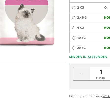
2 KG
€4
2.4 KG
KOS
4 KG
KOS
10 KG
KOS
20 KG
KOS
SENDEN IN 72 STUNDEN
−
Menge:
Bilder unserer Kunden
Weit