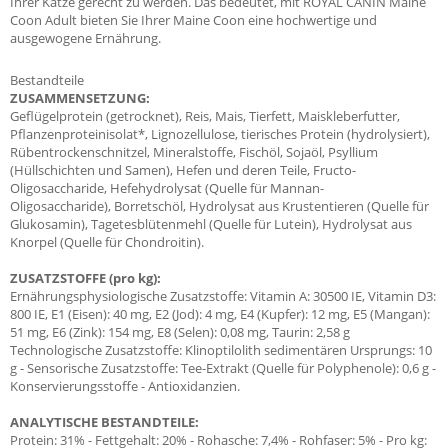
Ihrer Katze gerecht zu werden. Das bedeutet, mit ROYAL CANIN Maine
Coon Adult bieten Sie Ihrer Maine Coon eine hochwertige und
ausgewogene Ernährung.
Bestandteile
ZUSAMMENSETZUNG:
Geflügelprotein (getrocknet), Reis, Mais, Tierfett, Maiskleberfutter,
Pflanzenproteinisolat*, Lignozellulose, tierisches Protein (hydrolysiert),
Rübentrockenschnitzel, Mineralstoffe, Fischöl, Sojaöl, Psyllium
(Hüllschichten und Samen), Hefen und deren Teile, Fructo-
Oligosaccharide, Hefehydrolysat (Quelle für Mannan-
Oligosaccharide), Borretschöl, Hydrolysat aus Krustentieren (Quelle für
Glukosamin), Tagetesblütenmehl (Quelle für Lutein), Hydrolysat aus
Knorpel (Quelle für Chondroitin).
ZUSATZSTOFFE (pro kg):
Ernährungsphysiologische Zusatzstoffe: Vitamin A: 30500 IE, Vitamin D3:
800 IE, E1 (Eisen): 40 mg, E2 (Jod): 4 mg, E4 (Kupfer): 12 mg, E5 (Mangan):
51 mg, E6 (Zink): 154 mg, E8 (Selen): 0,08 mg, Taurin: 2,58 g
Technologische Zusatzstoffe: Klinoptilolith sedimentären Ursprungs: 10
g - Sensorische Zusatzstoffe: Tee-Extrakt (Quelle für Polyphenole): 0,6 g -
Konservierungsstoffe - Antioxidanzien.
ANALYTISCHE BESTANDTEILE:
Protein: 31% - Fettgehalt: 20% - Rohasche: 7,4% - Rohfaser: 5% - Pro kg: