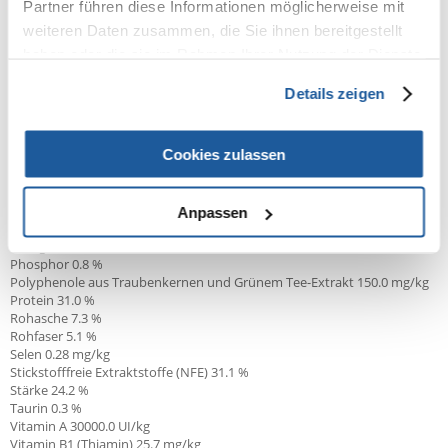
Partner führen diese Informationen möglicherweise mit
Kalzium
1.0
%
Kupfer
15.0
mg/kg
weiteren Daten zusammen, die Sie ihnen bereitgestellt
L-Carnitin
50.0
mg/kg
haben oder die sie im Rahmen Ihrer Nutzung der Dienste
L-Lysin
1.59
%
gesammelt haben.
Linolsäure
4.67
%
Details zeigen
Lutein
5.0
mg/kg
Magnesium
0.06
%
Mangan
64.0
mg/kg
Cookies zulassen
Metabolisierbare Energie (berechnet nach NRC 2006)
4028.0
kcal/kg
Metabolisierbare Energie (berechnet nach NRC85)
3874.0
kcal/kg
Methionin Cystin
1.5
%
Natrium
0.5
%
Anpassen
Omega 3-Fettsäuren
0.97
%
Omega 6-Fettsäuren
4.93
%
Phosphor
0.8
%
Polyphenole aus Traubenkernen und Grünem Tee-Extrakt
150.0
mg/kg
Protein
31.0
%
Rohasche
7.3
%
Rohfaser
5.1
%
Selen
0.28
mg/kg
Stickstofffreie Extraktstoffe (NFE)
31.1
%
Stärke
24.2
%
Taurin
0.3
%
Vitamin A
30000.0
UI/kg
Vitamin B1 (Thiamin)
25.7
mg/kg