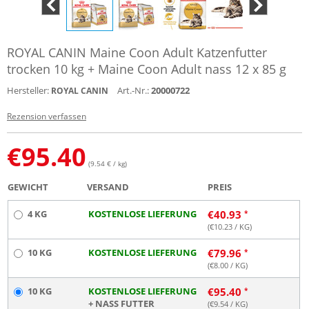
ROYAL CANIN Maine Coon Adult Katzenfutter
trocken 10 kg + Maine Coon Adult nass 12 x 85 g
Hersteller:
Art.-Nr.:
20000722
ROYAL CANIN
Rezension verfassen
€
95.40
(9.54 € / kg)
GEWICHT
VERSAND
PREIS
4 KG
KOSTENLOSE LIEFERUNG
€
40.93
(€
10.23
/ KG)
10 KG
KOSTENLOSE LIEFERUNG
€
79.96
(€
8.00
/ KG)
10 KG
KOSTENLOSE LIEFERUNG
€
95.40
+ NASS FUTTER
(€
9.54
/ KG)