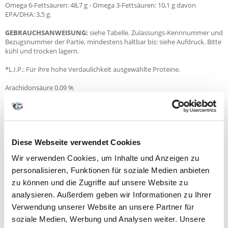
Omega 6-Fettsäuren: 48,7 g - Omega 3-Fettsäuren: 10,1 g davon
EPA/DHA: 3,5 g.
GEBRAUCHSANWEISUNG:
siehe Tabelle. Zulassungs-Kennnummer und
Bezugsnummer der Partie, mindestens haltbar bis: siehe Aufdruck. Bitte
kühl und trocken lagern.
*L.I.P.: Für ihre hohe Verdaulichkeit ausgewählte Proteine.
Arachidonsäure
0.09
%
Arginin
1.56
%
Biotin
2.92
mg/kg
Chlorid
1.03
%
Cholin
2500.0
mg/kg
DL-Methionin
1.02
%
Diese Webseite verwendet Cookies
Diätetische Fasern
12.0
%
EPA/DHA
0.35
%
Wir verwenden Cookies, um Inhalte und Anzeigen zu
Eisen
208.0
mg/kg
Fettgehalt
20.0
%
personalisieren, Funktionen für soziale Medien anbieten
Feuchtigkeit
5.5
%
zu können und die Zugriffe auf unsere Website zu
Folsäure
12.9
mg/kg
analysieren. Außerdem geben wir Informationen zu Ihrer
Glukosamin + Chondroitin
500.0
mg/kg
Glukosaminchlorid
495.0
mg/kg
Verwendung unserer Website an unsere Partner für
Jod
4.4
mg/kg
soziale Medien, Werbung und Analysen weiter. Unsere
Kalium
0.8
%