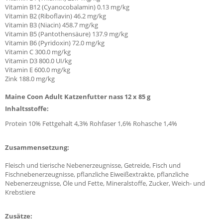
Vitamin B12 (Cyanocobalamin)
0.13
mg/kg
Vitamin B2 (Riboflavin)
46.2
mg/kg
Vitamin B3 (Niacin)
458.7
mg/kg
Vitamin B5 (Pantothensäure)
137.9
mg/kg
Vitamin B6 (Pyridoxin)
72.0
mg/kg
Vitamin C
300.0
mg/kg
Vitamin D3
800.0
UI/kg
Vitamin E
600.0
mg/kg
Zink
188.0
mg/kg
Maine Coon Adult Katzenfutter nass 12 x 85 g
Inhaltsstoffe:
Protein 10% Fettgehalt 4,3% Rohfaser 1,6% Rohasche 1,4%
Zusammensetzung:
Fleisch und tierische Nebenerzeugnisse, Getreide, Fisch und
Fischnebenerzeugnisse, pflanzliche Eiweißextrakte, pflanzliche
Nebenerzeugnisse, Öle und Fette, Mineralstoffe, Zucker, Weich- und
Krebstiere
Zusätze: