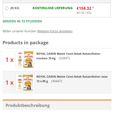
20 KG
KOSTENLOSE LIEFERUNG
€
158.32
(€
7.92
/ KG)
SENDEN IN 72 STUNDEN
Bilder unserer Kunden
Weitere Fotos anzeigen
Products in package
ROYAL CANIN Maine Coon Adult Katzenfutter
1 x
(32847)
trocken 10 kg
ROYAL CANIN Maine Coon Adult Katzenfutter nass
1 x
(40447)
12 x 85 g
Produktbeschreibung