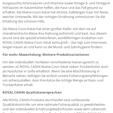
Ausgesuchte Aminosäuren und Vitamine sowie Omega-3- und Omega-6-
Fettsäuren im Katzenfutter helfen, die Haut und das Fell gesund zu
erhalten. Die Maine-Coon-Katze hat dichtes, halblanges Haar mit feiner,
weicher Unterwolle. Mit der richtigen Ernährung unterstützen Sie die
Erhaltung des schönen Fells.
Die Maine Coon-Katze hat einen großen Kiefer, mit dem sie auf
charakteristische Weise ihre Nahrung aufnimmt und kaut. Aus diesem
Grund sind die speziell entworfenen, würfelförmigen Kroketten von
ROYAL CANIN Maine Coon Adult extra groß – das regt zum intensiven,
langen Kauen an und kann so die Mund- und Zahnhygiene fördern.
Für mehr Abwechslung: Weitere Produktvariationen
Um den individuellen Vorlieben verschiedener Katzen gerecht zu
werden, ist ROYAL CANIN Maine Coon Adult neben Trockenfutter auch
als Nassfutter in Soße erhältlich. Wenn Sie eine Mischfütterung in
Betracht ziehen, befolgen Sie einfach unsere Fütterungsempfehlungen,
um sicherzustellen, dass Ihre Katze die richtige Menge an Nass- und
Trockenfutter erhält.
ROYAL CANIN Qualitätsversprechen
Alle ROYAL CANIN Produkte durchlaufen eine umfassende
Qualitätskontrolle, um eine optimale Futterqualität zu gewährleisten
und den individuellen Ernährungsbedürfnissen sowie dem Lebensstil