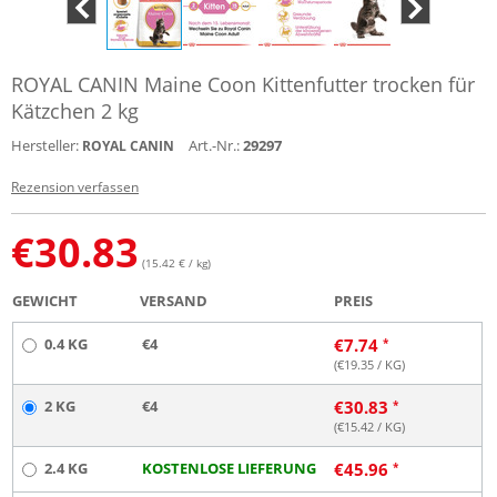
ROYAL CANIN Maine Coon Kittenfutter trocken für
Kätzchen 2 kg
Hersteller:
Art.-Nr.:
29297
ROYAL CANIN
Rezension verfassen
€
30.83
(15.42 € / kg)
GEWICHT
VERSAND
PREIS
0.4 KG
€4
€
7.74
(€
19.35
/ KG)
2 KG
€4
€
30.83
(€
15.42
/ KG)
2.4 KG
KOSTENLOSE LIEFERUNG
€
45.96