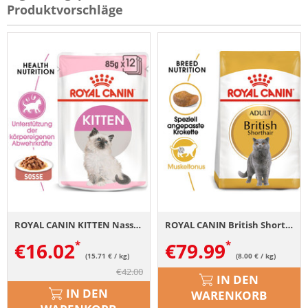
Produktvorschläge
ROYAL CANIN KITTEN Nassfutter in Soße für Kätzchen 12x85g
ROYAL CANIN British Shorthair Katzenfutter trocken für Britisch Kurzhaar 10 kg
€
16.02
€
79.99
(15.71 € / kg)
(8.00 € / kg)
€
42.00
IN DEN
IN DEN
WARENKORB