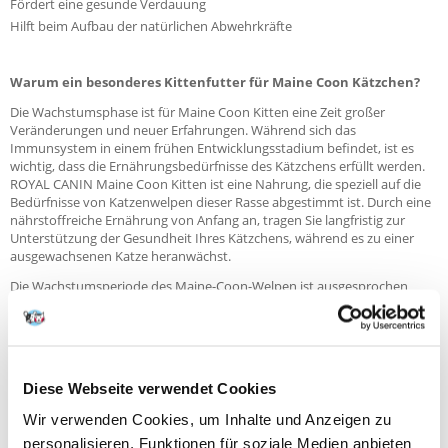
Fördert eine gesunde Verdauung
Hilft beim Aufbau der natürlichen Abwehrkräfte
Warum ein besonderes Kittenfutter für Maine Coon Kätzchen?
Die Wachstumsphase ist für Maine Coon Kitten eine Zeit großer
Veränderungen und neuer Erfahrungen. Während sich das
Immunsystem in einem frühen Entwicklungsstadium befindet, ist es
wichtig, dass die Ernährungsbedürfnisse des Kätzchens erfüllt werden.
ROYAL CANIN Maine Coon Kitten ist eine Nahrung, die speziell auf die
Bedürfnisse von Katzenwelpen dieser Rasse abgestimmt ist. Durch eine
nährstoffreiche Ernährung von Anfang an, tragen Sie langfristig zur
Unterstützung der Gesundheit Ihres Kätzchens, während es zu einer
ausgewachsenen Katze heranwächst.
Die Wachstumsperiode des Maine-Coon-Welpen ist ausgesprochen
lang. Sie legt den Grundstein für die spätere rassetypische und breite
Statur. Deshalb hat ROYAL CANIN Maine Coon Kitten Futter einen
angepassten Energie- und Proteingehalt. Präzise ausgewogene Vitamine
(einschließlich Vitamin D) und Mineralstoffe unterstützen zudem die
eine harmonische Entwicklung von Knochen und Gelenken.
Diese Webseite verwendet Cookies
Da sich das Verdauungssystem von Kitten erst in der
Wir verwenden Cookies, um Inhalte und Anzeigen zu
Entwicklungsphase befindet, ist es noch nicht voll ausgereift. Kätzchen
benötigen eine Ernährung mit hochwertigem Protein zur Unterstützung
personalisieren, Funktionen für soziale Medien anbieten