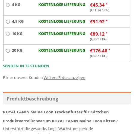
4 KG
KOSTENLOSE LIEFERUNG
€
45.34
(€
11.34
/ KG)
4.8 KG
KOSTENLOSE LIEFERUNG
€
91.92
10 KG
KOSTENLOSE LIEFERUNG
€
89.12
(€
8.91
/ KG)
20 KG
KOSTENLOSE LIEFERUNG
€
176.46
(€
8.82
/ KG)
SENDEN IN 72 STUNDEN
Bilder unserer Kunden
Weitere Fotos anzeigen
Produktbeschreibung
ROYAL CANIN Maine Coon Trockenfutter für Kätzchen
Produktvorteile: Warum ROYAL CANIN Maine Coon Kitten?
Unterstützt die gesunde, lange Wachstumsperiode