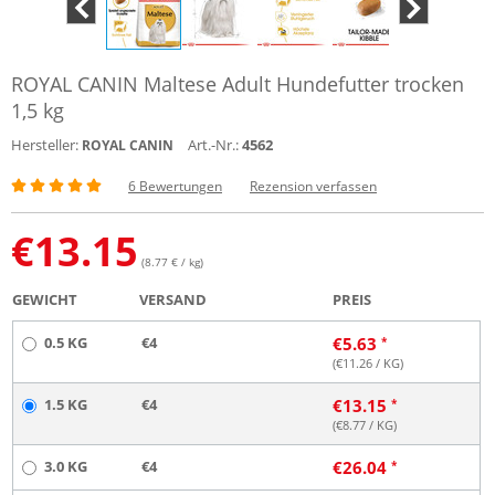
ROYAL CANIN Maltese Adult Hundefutter trocken
1,5 kg
Hersteller:
Art.-Nr.:
4562
ROYAL CANIN
6 Bewertungen
Rezension verfassen
€
13.15
(8.77 € / kg)
GEWICHT
VERSAND
PREIS
0.5 KG
€4
€
5.63
(€
11.26
/ KG)
1.5 KG
€4
€
13.15
(€
8.77
/ KG)
3.0 KG
€4
€
26.04