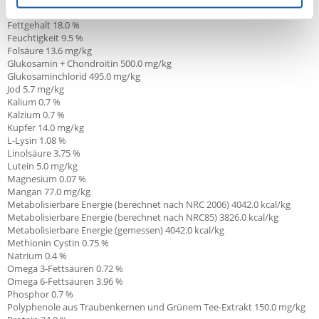
Eisen 144.0 mg/kg
Fettgehalt 18.0 %
Feuchtigkeit 9.5 %
Folsäure 13.6 mg/kg
Glukosamin + Chondroitin 500.0
mg/kg
Glukosaminchlorid 495.0 mg/kg
Jod 5.7 mg/kg
Kalium 0.7 %
Kalzium 0.7 %
Kupfer 14.0 mg/kg
L-Lysin 1.08 %
Linolsäure
3.75 %
Lutein 5.0 mg/kg
Magnesium 0.07 %
Mangan 77.0 mg/kg
Metabolisierbare Energie (berechnet nach NRC 2006) 4042.0 kcal/kg
Metabolisierbare Energie (berechnet nach NRC85) 3826.0 kcal/kg
Metabolisierbare Energie (gemessen) 4042.0 kcal/kg
Methionin Cystin 0.75 %
Natrium 0.4 %
Omega 3-Fettsäuren 0.72 %
Omega 6-Fettsäuren 3.96 %
Phosphor 0.7 %
Polyphenole aus Traubenkernen und Grünem Tee-Extrakt 150.0 mg/kg