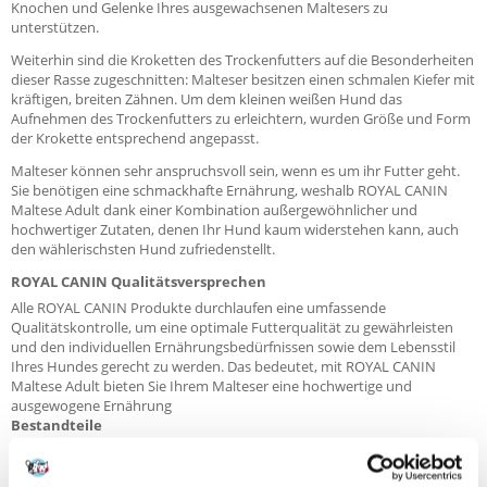
Knochen und Gelenke Ihres ausgewachsenen Maltesers zu
unterstützen.
Weiterhin sind die Kroketten des Trockenfutters auf die Besonderheiten
dieser Rasse zugeschnitten: Malteser besitzen einen schmalen Kiefer mit
kräftigen, breiten Zähnen. Um dem kleinen weißen Hund das
Aufnehmen des Trockenfutters zu erleichtern, wurden Größe und Form
der Krokette entsprechend angepasst.
Malteser können sehr anspruchsvoll sein, wenn es um ihr Futter geht.
Sie benötigen eine schmackhafte Ernährung, weshalb ROYAL CANIN
Maltese Adult dank einer Kombination außergewöhnlicher und
hochwertiger Zutaten, denen Ihr Hund kaum widerstehen kann, auch
den wählerischsten Hund zufriedenstellt.
ROYAL CANIN Qualitätsversprechen
Alle ROYAL CANIN Produkte durchlaufen eine umfassende
Qualitätskontrolle, um eine optimale Futterqualität zu gewährleisten
und den individuellen Ernährungsbedürfnissen sowie dem Lebensstil
Ihres Hundes gerecht zu werden. Das bedeutet, mit ROYAL CANIN
Maltese Adult bieten Sie Ihrem Malteser eine hochwertige und
ausgewogene Ernährung
Bestandteile
ZUSAMMENSETZUNG:
Mais, Reis, Geflügelprotein (getrocknet), Tierfett, Schweineprotein
(getrocknet), tierisches Eiweiß (hydrolysiert), Pflanzenproteinisolat*,