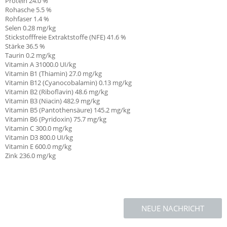
Protein 24.0 %
Rohasche 5.5 %
Rohfaser 1.4 %
Selen 0.28
mg/kg
Stickstofffreie Extraktstoffe (NFE) 41.6 %
Stärke 36.5 %
Taurin 0.2
mg/kg
Vitamin A 31000.0 UI/kg
Vitamin B1 (Thiamin)
27.0 mg/kg
Vitamin B12 (Cyanocobalamin) 0.13 mg/kg
Vitamin B2 (Riboflavin) 48.6 mg/kg
Vitamin B3 (Niacin) 482.9 mg/kg
Vitamin B5 (Pantothensäure) 145.2 mg/kg
Vitamin B6 (Pyridoxin) 75.7 mg/kg
Vitamin C
300.0 mg/kg
Vitamin D3 800.0 UI/kg
Vitamin E
600.0 mg/kg
Zink 236.0 mg/kg
NEUE NACHRICHT