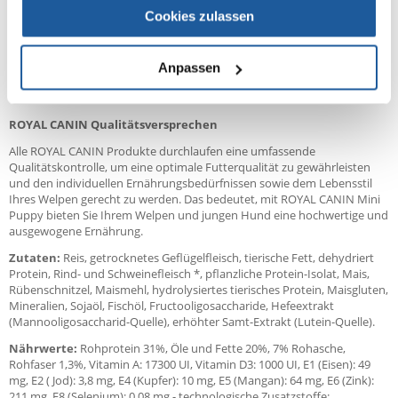
reduziert.
Cookies zulassen
Hunde kleiner Rassen wachsen recht schnell. Deshalb hat die
Welpennahrung einen intensiven Energiegehalt, um den Bedarf von
kleinen Hundewelpen in ihrer Wachstumsphase zu decken. ROYAL
Anpassen
CANIN Mini Puppy erfüllt den hohen Energiebedarf eines Hundewelpen,
sodass er die Kraft und Vitalität erhält, die er braucht.
ROYAL CANIN Qualitätsversprechen
Alle ROYAL CANIN Produkte durchlaufen eine umfassende
Qualitätskontrolle, um eine optimale Futterqualität zu gewährleisten
und den individuellen Ernährungsbedürfnissen sowie dem Lebensstil
Ihres Welpen gerecht zu werden. Das bedeutet, mit ROYAL CANIN Mini
Puppy bieten Sie Ihrem Welpen und jungen Hund eine hochwertige und
ausgewogene Ernährung.
Zutaten:
Reis, getrocknetes Geflügelfleisch, tierische Fett, dehydriert
Protein, Rind- und Schweinefleisch *, pflanzliche Protein-Isolat, Mais,
Rübenschnitzel, Maismehl, hydrolysiertes tierisches Protein, Maisgluten,
Mineralien, Sojaöl, Fischöl, Fructooligosaccharide, Hefeextrakt
(Mannooligosaccharid-Quelle), erhöhter Samt-Extrakt (Lutein-Quelle).
Nährwerte:
Rohprotein 31%, Öle und Fette 20%, 7% Rohasche,
Rohfaser 1,3%, Vitamin A: 17300 UI, Vitamin D3: 1000 UI, E1 (Eisen): 49
mg, E2 ( Jod): 3,8 mg, E4 (Kupfer): 10 mg, E5 (Mangan): 64 mg, E6 (Zink):
211 mg, E8 (Selenium): 0.08 mg - technologische Zusatzstoffe: