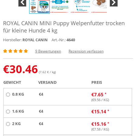
ROYAL CANIN MINI Puppy Welpenfutter trocken
für kleine Hunde 4 kg
Hersteller:
Art.-Nr.:
4640
ROYAL CANIN
9 Bewertungen
Rezension verfassen
€
30.46
(7.62 € / kg)
GEWICHT
VERSAND
PREIS
0.8 KG
€4
€
7.65
(€
9.56
/ KG)
1.6 KG
€4
€
15.14
2 KG
€4
€
15.16
(€
7.58
/ KG)