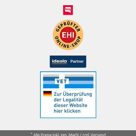
*
Alle Preise inkl. ges. MwSt./ zzgl. Versand