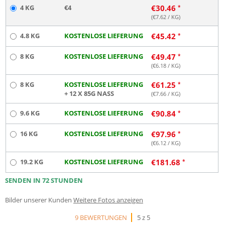
4 KG
€4
€
30.46
(€
7.62
/ KG)
4.8 KG
KOSTENLOSE LIEFERUNG
€
45.42
8 KG
KOSTENLOSE LIEFERUNG
€
49.47
(€
6.18
/ KG)
8 KG
KOSTENLOSE LIEFERUNG
€
61.25
+ 12 X 85G NASS
(€
7.66
/ KG)
9.6 KG
KOSTENLOSE LIEFERUNG
€
90.84
16 KG
KOSTENLOSE LIEFERUNG
€
97.96
(€
6.12
/ KG)
19.2 KG
KOSTENLOSE LIEFERUNG
€
181.68
SENDEN IN 72 STUNDEN
Bilder unserer Kunden
Weitere Fotos anzeigen
9 BEWERTUNGEN
5 z 5