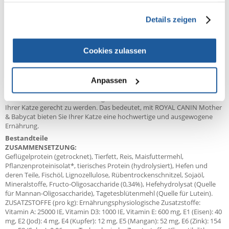
Um den individuellen Vorlieben verschiedener Katzen gerecht zu
gesammelt haben.
werden, ist ROYAL CANIN Mother & Babycat auch als Nassfutter in Form
Details zeigen
einer köstlichen, besonders weichen Mousse erhältlich. Wenn Sie eine
gemischte Fütterung von Trocken- und Nassfutter in Betracht ziehen,
befolgen Sie einfach unsere Fütterungsrichtlinien. So stellen Sie sicher,
dass Ihre Katze die richtige Menge an Nass- und Trockenfutter erhält.
Cookies zulassen
ROYAL CANIN Qualitätsversprechen
Alle ROYAL CANIN Produkte durchlaufen eine umfassende
Anpassen
Qualitätskontrolle, um eine optimale Futterqualität zu gewährleisten
und den individuellen Ernährungsbedürfnissen sowie dem Lebensstil
Ihrer Katze gerecht zu werden. Das bedeutet, mit ROYAL CANIN Mother
& Babycat bieten Sie Ihrer Katze eine hochwertige und ausgewogene
Ernährung.
Bestandteile
ZUSAMMENSETZUNG:
Geflügelprotein (getrocknet), Tierfett, Reis, Maisfuttermehl,
Pflanzenproteinisolat*, tierisches Protein (hydrolysiert), Hefen und
deren Teile, Fischöl, Lignozellulose, Rübentrockenschnitzel, Sojaöl,
Mineralstoffe, Fructo-Oligosaccharide (0,34%), Hefehydrolysat (Quelle
für Mannan-Oligosaccharide), Tagetesblütenmehl (Quelle für Lutein).
ZUSATZSTOFFE (pro kg): Ernährungsphysiologische Zusatzstoffe:
Vitamin A: 25000 IE, Vitamin D3: 1000 IE, Vitamin E: 600 mg, E1 (Eisen): 40
mg, E2 (Jod): 4 mg, E4 (Kupfer): 12 mg, E5 (Mangan): 52 mg, E6 (Zink): 154