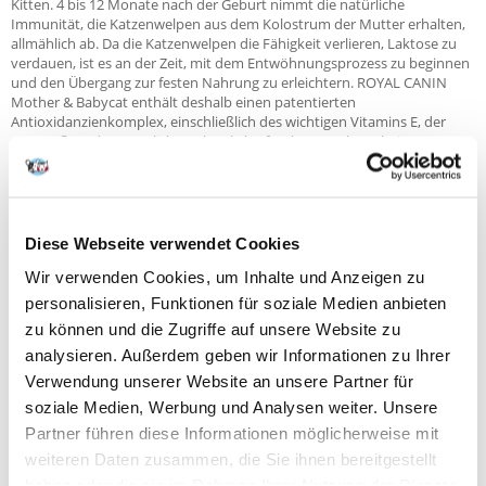
Kitten. 4 bis 12 Monate nach der Geburt nimmt die natürliche
Immunität, die Katzenwelpen aus dem Kolostrum der Mutter erhalten,
allmählich ab. Da die Katzenwelpen die Fähigkeit verlieren, Laktose zu
verdauen, ist es an der Zeit, mit dem Entwöhnungsprozess zu beginnen
und den Übergang zur festen Nahrung zu erleichtern. ROYAL CANIN
Mother & Babycat enthält deshalb einen patentierten
Antioxidanzienkomplex, einschließlich des wichtigen Vitamins E, der
zum Aufbau der natürlichen Abwehrkräfte des Kätzchens beitragen,
während sein Immunsystem noch in der Entwicklungsphase ist. Die
angepasste Krokette von ROYAL CANIN Mother & Babycat kann
besonders gut eingeweicht werden. Die weiche Textur der Kroketten
erleichtert es den jungen Katzen, ihr Futter zu kauen und zu schlucken –
was letztlich den Übergang zum Fressen und zum Verdauen von fester
Diese Webseite verwendet Cookies
Nahrung erleichtert. Die spezielle Rezeptur unterstützt auch die
Wir verwenden Cookies, um Inhalte und Anzeigen zu
Ernährungsbedürfnisse der Mutter während der gesamten
Entwöhnungsphase.
personalisieren, Funktionen für soziale Medien anbieten
zu können und die Zugriffe auf unsere Website zu
Dank hochverdaulicher Proteine und Präbiotika wurde ROYAL CANIN
Mother & Babycat Futter speziell im Hinblick auf eine hohe
analysieren. Außerdem geben wir Informationen zu Ihrer
Verdauungstoleranz von Katzen optimiert, da es die Menge an
Verwendung unserer Website an unsere Partner für
unverdauten Nährstoffen reduziert. Es ist mit DHA angereichert, einer
soziale Medien, Werbung und Analysen weiter. Unsere
natürlichen Omega-3-Fettsäure, die bei der Entwicklung der
Hirnfunktion der Kitten hilft.
Partner führen diese Informationen möglicherweise mit
weiteren Daten zusammen, die Sie ihnen bereitgestellt
Mehr Abwechslung für Katzenmutter und Welpen
haben oder die sie im Rahmen Ihrer Nutzung der Dienste