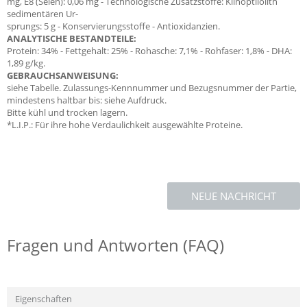
mg, E8 (Selen): 0,06 mg - Technologische Zusatzstoffe: Klinoptilolith
sedimentären Ur-
sprungs: 5 g - Konservierungsstoffe - Antioxidanzien.
ANALYTISCHE BESTANDTEILE:
Protein: 34% - Fettgehalt: 25% - Rohasche: 7,1% - Rohfaser: 1,8% - DHA:
1,89 g/kg.
GEBRAUCHSANWEISUNG:
siehe Tabelle. Zulassungs-Kennnummer und Bezugsnummer der Partie,
mindestens haltbar bis: siehe Aufdruck.
Bitte kühl und trocken lagern.
*L.I.P.: Für ihre hohe Verdaulichkeit ausgewählte Proteine.
NEUE NACHRICHT
Fragen und Antworten (FAQ)
Eigenschaften