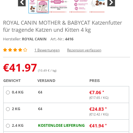
ROYAL CANIN MOTHER & BABYCAT Katzenfutter
für tragende Katzen und Kitten 4 kg
Hersteller:
Art.-Nr.:
4416
ROYAL CANIN
1 Bewertungen
Rezension verfassen
€
41.97
(10.49 € / kg)
GEWICHT
VERSAND
PREIS
0.4 KG
€4
€
7.06
(€
17.65
/ KG)
2 KG
€4
€
24.83
(€
12.42
/ KG)
2.4 KG
KOSTENLOSE LIEFERUNG
€
41.94