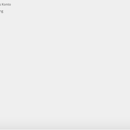
s Konto
ung