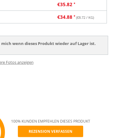
€
35.82
€
34.88
(€
8.72
/ KG)
 mich wenn dieses Produkt wieder auf Lager ist.
ere Fotos anzeigen
100% KUNDEN EMPFEHLEN DIESES PRODUKT
REZENSION VERFASSEN