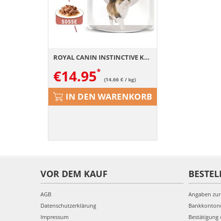
ROYAL CANIN INSTINCTIVE Katzenfutter nass in Soße 12 x 85 g
€
14.95
(14.66 € / kg)
IN DEN WARENKORB
VOR DEM KAUF
BESTEL
AGB
Angaben zur
Datenschutzerklärung
Bankkonto
Impressum
Bestätigung 