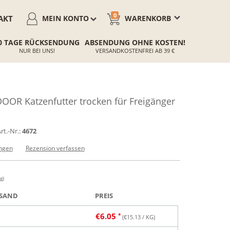
0
AKT
MEIN KONTO
WARENKORB
0 TAGE RÜCKSENDUNG
ABSENDUNG OHNE KOSTEN!
NUR BEI UNS!
VERSANDKOSTENFREI AB 39 €
R Katzenfutter trocken für Freigänger
rt.-Nr.:
4672
ngen
Rezension verfassen
g)
SAND
PREIS
€
6.05
(€
15.13
/ KG)