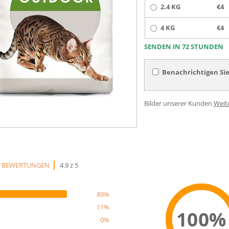
2.4 KG
€4
4 KG
€4
SENDEN IN 72 STUNDEN
Benachrichtigen Sie
Bilder unserer Kunden
Weit
9 BEWERTUNGEN
4.9 z 5
89%
11%
100%
0%