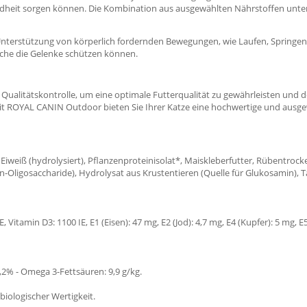
heit sorgen können. Die Kombination aus ausgewählten Nährstoffen unters
nterstützung von körperlich fordernden Bewegungen, wie Laufen, Springen
che die Gelenke schützen können.
ualitätskontrolle, um eine optimale Futterqualität zu gewährleisten und 
 mit ROYAL CANIN Outdoor bieten Sie Ihrer Katze eine hochwertige und aus
es Eiweiß (hydrolysiert), Pflanzenproteinisolat*, Maiskleberfutter, Rübentrocke
-Oligosaccharide), Hydrolysat aus Krustentieren (Quelle für Glukosamin), T
Vitamin D3: 1100 IE, E1 (Eisen): 47 mg, E2 (Jod): 4,7 mg, E4 (Kupfer): 5 mg, E5
1,2% - Omega 3-Fettsäuren: 9,9 g/kg.
 biologischer Wertigkeit.