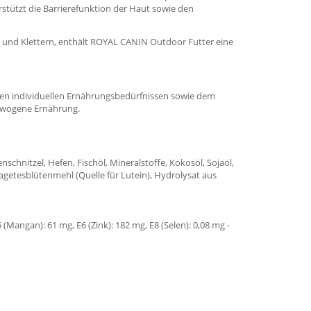
tützt die Barrierefunktion der Haut sowie den
 und Klettern, enthält ROYAL CANIN Outdoor Futter eine
den individuellen Ernährungsbedürfnissen sowie dem
gewogene Ernährung.
nschnitzel, Hefen, Fischöl, Mineralstoffe, Kokosöl, Sojaöl,
agetesblütenmehl (Quelle für Lutein), Hydrolysat aus
 (Mangan): 61 mg, E6 (Zink): 182 mg, E8 (Selen): 0,08 mg -