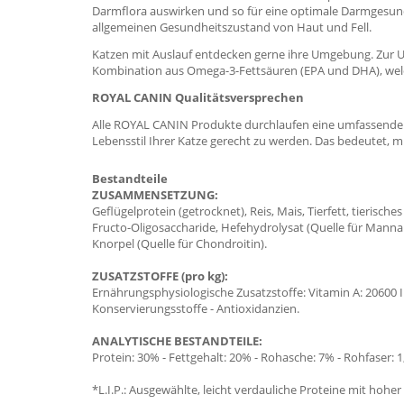
Darmflora auswirken und so für eine optimale Darmgesund
allgemeinen Gesundheitszustand von Haut und Fell.
Katzen mit Auslauf entdecken gerne ihre Umgebung. Zur U
Kombination aus Omega-3-Fettsäuren (EPA und DHA), wel
ROYAL CANIN Qualitätsversprechen
Alle ROYAL CANIN Produkte durchlaufen eine umfassende Q
Lebensstil Ihrer Katze gerecht zu werden. Das bedeutet,
Bestandteile
ZUSAMMENSETZUNG:
Geflügelprotein (getrocknet), Reis, Mais, Tierfett, tierisch
Fructo-Oligosaccharide, Hefehydrolysat (Quelle für Mannan
Knorpel (Quelle für Chondroitin).
ZUSATZSTOFFE (pro kg):
Ernährungsphysiologische Zusatzstoffe: Vitamin A: 20600 IE, 
Konservierungsstoffe - Antioxidanzien.
ANALYTISCHE BESTANDTEILE:
Protein: 30% - Fettgehalt: 20% - Rohasche: 7% - Rohfaser: 
*L.I.P.: Ausgewählte, leicht verdauliche Proteine mit hoher