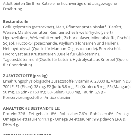
Adult bieten Sie Ihrer Katze eine hochwertige und ausgewogene
Ernährung.
Bestandteile
Geflügelprotein (getrocknet), Mais, Pflanzenproteinisolat*, Tierfett,
Weizen, Maiskleberfutter, Reis, tierisches Eiweiß (hydrolysiert),
Lignozellulose, Weizenfuttermehl, Zichorienfaser, Mineralstoffe, Fischöl,
Sojaöl, Fructo-Oligosaccharide, Psyllium (Flohsamen und Hüllen),
Hefehydrolysat (Quelle für Mannan-Oligosaccharide), Borretschöl,
Hydrolysat aus Krustentieren (Quelle für Glukosamin),
Tagetesblütenmehl (Quelle für Lutein), Hydrolysat aus Knorpel (Quelle
für Chondroitin).
ZUSATZSTOFFE (pro kg):
Ernährungsphysiologische Zusatzstoffe: Vitamin A: 28000 IE, Vitamin D3:
700 IE, E1 (Eisen): 38 mg, E2 (Jod): 3,8 mg, E4 (Kupfer): 5 mg, E5 (Mangan):
50 mg, E6 (Zink): 150 mg, E8 (Selen): 0,08 mg, Taurin: 2,9 g -
Konservierungsstoffe - Antioxidanzien.
ANALYTISCHE BESTANDTEILE:
Protein: 32% - Fettgehalt: 18% - Rohasche: 7,6% - Rohfaser: 4% - Pro kg:
Omega 6-Fettsäuren: 44,4 g - Omega 3-Fettsäuren: 9,9 g davon EPA &
DHA: 4 g.