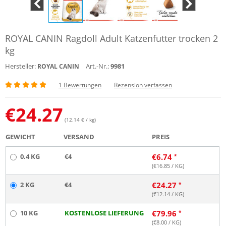
ROYAL CANIN Ragdoll Adult Katzenfutter trocken 2
kg
Hersteller:
Art.-Nr.:
9981
ROYAL CANIN
1 Bewertungen
Rezension verfassen
€
24.27
(12.14 € / kg)
GEWICHT
VERSAND
PREIS
0.4 KG
€4
€
6.74
(€
16.85
/ KG)
2 KG
€4
€
24.27
(€
12.14
/ KG)
10 KG
KOSTENLOSE LIEFERUNG
€
79.96
(€
8.00
/ KG)