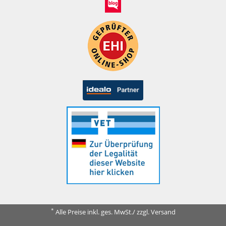
*
Alle Preise inkl. ges. MwSt./ zzgl. Versand