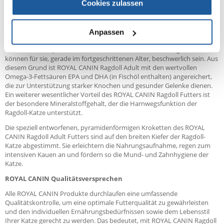
Kombination aus ausgewählten Nährstoffen, einschließlich
Cookies zulassen
Aminosäuren, Vitaminen und Omega-3- sowie Omega-6-Fettsäuren.
ROYAL CANIN Ragdoll Adult Futter ist außerdem zur Unterstützung
Anpassen
einer gesunden Herzfunktion mit Taurin angereichert.
Der robuste Körperbau und die schweren Knochen der Ragdoll Katze
können für sie, gerade im fortgeschrittenen Alter, beschwerlich sein. Aus
diesem Grund ist ROYAL CANIN Ragdoll Adult mit den wertvollen
Omega-3-Fettsäuren EPA und DHA (in Fischöl enthalten) angereichert,
die zur Unterstützung starker Knochen und gesunder Gelenke dienen.
Ein weiterer wesentlicher Vorteil des ROYAL CANIN Ragdoll Futters ist
der besondere Mineralstoffgehalt, der die Harnwegsfunktion der
Ragdoll-Katze unterstützt.
Die speziell entworfenen, pyramidenförmigen Kroketten des ROYAL
CANIN Ragdoll Adult Futters sind auf den breiten Kiefer der Ragdoll-
Katze abgestimmt. Sie erleichtern die Nahrungsaufnahme, regen zum
intensiven Kauen an und fördern so die Mund- und Zahnhygiene der
Katze.
ROYAL CANIN Qualitätsversprechen
Alle ROYAL CANIN Produkte durchlaufen eine umfassende
Qualitätskontrolle, um eine optimale Futterqualität zu gewährleisten
und den individuellen Ernährungsbedürfnissen sowie dem Lebensstil
Ihrer Katze gerecht zu werden. Das bedeutet, mit ROYAL CANIN Ragdoll