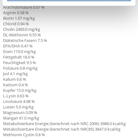
Arachidonsäure 0.07 %
Arginin 0.58 %
Biotin 1.07 mg/kg
Chlorid 0.94 %
Cholin 2400.0 mg/kg
DL-Methionin 0.55 %
Diätetische Fasern 7.5 %
EPA/DHA
0.47 %
Eisen 110.0 mg/kg
Fettgehalt 18.0 %
Feuchtigkeit 9.5 %
Folsäure 0.8 mg/kg
Jod 4.1 mg/kg
Kalium 0.6 %
Kalzium 0.4 %
Kupfer 15.0 mg/kg
L-Lysin 0.63 %
Linolsäure
4.08 %
Lutein 5.0 mg/kg
Magnesium 0.09 %
Mangan 61.0 mg/kg
Metabolisierbare Energie (berechnet nach NRC 2006) 3988.0 kcal/kg
Metabolisierbare Energie (berechnet nach NRC85) 3847.0 kcal/kg
Methionin Cystin 0.8 %