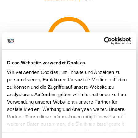
100%
Diese Webseite verwendet Cookies
100% KUNDEN EMPFEHLEN DIESES PRODUKT
Wir verwenden Cookies, um Inhalte und Anzeigen zu
REZENSION VERFASSEN
personalisieren, Funktionen für soziale Medien anbieten
Recommend
zu können und die Zugriffe auf unsere Website zu
analysieren. Außerdem geben wir Informationen zu Ihrer
Produktbeschreibung
Verwendung unserer Website an unsere Partner für
Frühzeitige diätetische Maßnahmen sind empfehlenswert! Die
soziale Medien, Werbung und Analysen weiter. Unsere
diätetische Behandlung bei chronischer Niereninsuffizienz des Tieres ist
Partner führen diese Informationen möglicherweise mit
lebenslang beizubehalten. Mit Rind
weiteren Daten zusammen, die Sie ihnen bereitgestellt
ZUSAMMENSETZUNG:
haben oder die sie im Rahmen Ihrer Nutzung der Dienste
Fleisch und tierische Nebenerzeugnisse (Huhn, Schwein, 4% Rind),