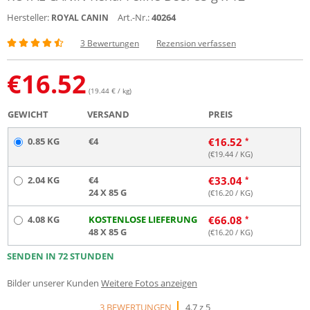
Hersteller:
Art.-Nr.:
40264
ROYAL CANIN
3 Bewertungen
Rezension verfassen
€
16.52
(19.44 € / kg)
GEWICHT
VERSAND
PREIS
0.85 KG
€4
€
16.52
(€
19.44
/ KG)
2.04 KG
€4
€
33.04
24 X 85 G
(€
16.20
/ KG)
4.08 KG
KOSTENLOSE LIEFERUNG
€
66.08
48 X 85 G
(€
16.20
/ KG)
SENDEN IN 72 STUNDEN
Bilder unserer Kunden
Weitere Fotos anzeigen
3 BEWERTUNGEN
4.7 z 5