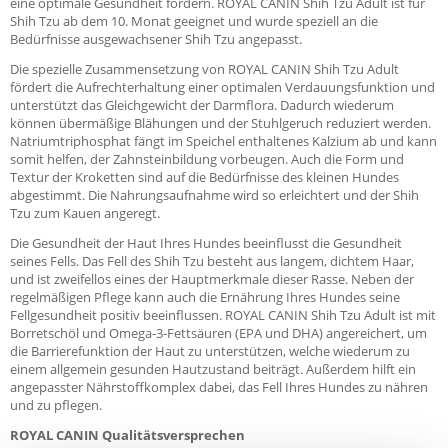
eine optimale Gesundheit fördern. ROYAL CANIN Shih Tzu Adult ist für
Shih Tzu ab dem 10. Monat geeignet und wurde speziell an die
Bedürfnisse ausgewachsener Shih Tzu angepasst.
Die spezielle Zusammensetzung von ROYAL CANIN Shih Tzu Adult
fördert die Aufrechterhaltung einer optimalen Verdauungsfunktion und
unterstützt das Gleichgewicht der Darmflora. Dadurch wiederum
können übermäßige Blähungen und der Stuhlgeruch reduziert werden.
Natriumtriphosphat fängt im Speichel enthaltenes Kalzium ab und kann
somit helfen, der Zahnsteinbildung vorbeugen. Auch die Form und
Textur der Kroketten sind auf die Bedürfnisse des kleinen Hundes
abgestimmt. Die Nahrungsaufnahme wird so erleichtert und der Shih
Tzu zum Kauen angeregt.
Die Gesundheit der Haut Ihres Hundes beeinflusst die Gesundheit
seines Fells. Das Fell des Shih Tzu besteht aus langem, dichtem Haar,
und ist zweifellos eines der Hauptmerkmale dieser Rasse. Neben der
regelmäßigen Pflege kann auch die Ernährung Ihres Hundes seine
Fellgesundheit positiv beeinflussen. ROYAL CANIN Shih Tzu Adult ist mit
Borretschöl und Omega-3-Fettsäuren (EPA und DHA) angereichert, um
die Barrierefunktion der Haut zu unterstützen, welche wiederum zu
einem allgemein gesunden Hautzustand beiträgt. Außerdem hilft ein
angepasster Nährstoffkomplex dabei, das Fell Ihres Hundes zu nähren
und zu pflegen.
ROYAL CANIN Qualitätsversprechen