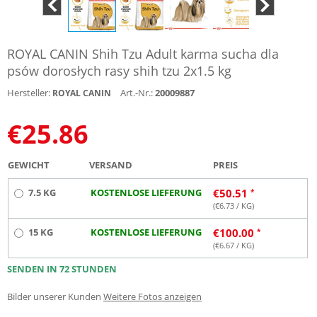
ROYAL CANIN Shih Tzu Adult karma sucha dla
psów dorosłych rasy shih tzu 2x1.5 kg
Hersteller:
Art.-Nr.:
20009887
ROYAL CANIN
€
25.86
GEWICHT
VERSAND
PREIS
7.5 KG
KOSTENLOSE LIEFERUNG
€
50.51
(€
6.73
/ KG)
15 KG
KOSTENLOSE LIEFERUNG
€
100.00
(€
6.67
/ KG)
SENDEN IN 72 STUNDEN
Bilder unserer Kunden
Weitere Fotos anzeigen