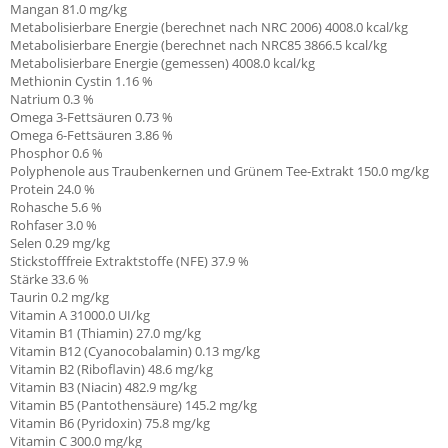
Mangan 81.0 mg/kg
Metabolisierbare Energie (berechnet nach NRC 2006) 4008.0 kcal/kg
Metabolisierbare Energie (berechnet nach NRC85 3866.5 kcal/kg
Metabolisierbare Energie (gemessen) 4008.0 kcal/kg
Methionin Cystin 1.16 %
Natrium 0.3 %
Omega 3-Fettsäuren 0.73 %
Omega 6-Fettsäuren 3.86 %
Phosphor 0.6 %
Polyphenole aus Traubenkernen und Grünem Tee-Extrakt 150.0 mg/kg
Protein 24.0 %
Rohasche 5.6 %
Rohfaser 3.0 %
Selen 0.29 mg/kg
Stickstofffreie Extraktstoffe (NFE) 37.9 %
Stärke 33.6 %
Taurin 0.2 mg/kg
Vitamin A
31000.0 UI/kg
Vitamin B1 (Thiamin)
27.0 mg/kg
Vitamin B12 (Cyanocobalamin) 0.13 mg/kg
Vitamin B2 (Riboflavin) 48.6 mg/kg
Vitamin B3 (Niacin) 482.9 mg/kg
Vitamin B5 (Pantothensäure) 145.2 mg/kg
Vitamin B6 (Pyridoxin) 75.8 mg/kg
Vitamin C
300.0 mg/kg