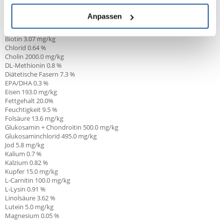
*L.I.P.: Ausgewählte, leicht verdauliche Proteine mit hoher biologischer
Wertigkeit.
Anpassen
Arachidonsäure 0.08 %
Arginin 1.38 %
Biotin 3.07 mg/kg
Chlorid 0.64 %
Cholin 2000.0 mg/kg
DL-Methionin 0.8 %
Diätetische Fasern 7.3 %
EPA/DHA
0.3 %
Eisen 193.0 mg/kg
Fettgehalt
20.0%
Feuchtigkeit 9.5 %
Folsäure 13.6 mg/kg
Glukosamin + Chondroitin 500.0
mg/kg
Glukosaminchlorid 495.0 mg/kg
Jod 5.8 mg/kg
Kalium 0.7 %
Kalzium 0.82 %
Kupfer 15.0 mg/kg
L-Carnitin
100.0 mg/kg
L-Lysin 0.91 %
Linolsäure
3.62 %
Lutein 5.0 mg/kg
Magnesium 0.05 %