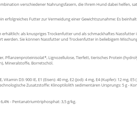
Kombination verschiedener Nahrungsfasern, die Ihrem Hund dabei helfen, s
n erfolgreiches Futter zur Vermeidung einer Gewichtszunahme: Es beinhalte
erhältlich: als knuspriges Trockenfutter und als schmackhaftes Nassfutter i
rt werden. Sie können Nassfutter und Trockenfutter in beliebigem Mischun
, Pflanzenproteinisolat*, Lignozellulose, Tierfett, tierisches Protein (hydrol
), Mineralstoffe, Borretschöl.
 Vitamin D3: 900 IE, E1 (Eisen): 40 mg, E2 (Jod): 4 mg, E4 (Kupfer): 12 mg, E5
- Technologische Zusatzstoffe: Klinoptilolith sedimentären Ursprungs: 5 g - K
: 6,4% - Pentanatriumtriphosphat: 3,5 g/kg.