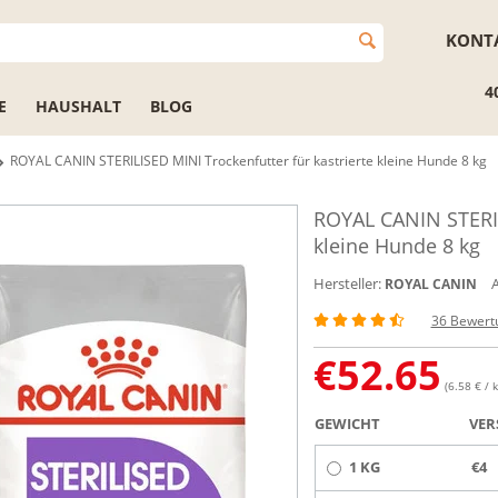
KONT
4
E
HAUSHALT
BLOG
ROYAL CANIN STERILISED MINI Trockenfutter für kastrierte kleine Hunde 8 kg
ROYAL CANIN STERILI
kleine Hunde 8 kg
Hersteller:
A
ROYAL CANIN
36 Bewert
€
52.65
(6.58 € / k
GEWICHT
VER
1 KG
€4