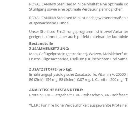
ROYAL CANIN® Sterilised Mini beinhaltet eine optimale 
Stuhlgang sowie eine optimale Verdauung ermöglichen.
ROYAL CANIN® Sterilised Mini ist nachgewiesenermaßen ei
ausgewachsene Hunde.
Unser Sterilised-Ernährungsprogramm ist in zwei Varianten 
geeignet, können aber auch perfekt miteinander kombinie
Bestandteile
ZUSAMMENSETZUNG:
Mais, Geflügelprotein (getrocknet), Weizen, Maiskleberfutter
Fructo-Oligosaccharide, Psyllium (Hüllschichten und Samen
ZUSATZSTOFFE (pro kg):
Ernährungsphysiologische Zusatzstoffe: Vitamin A: 20500 IE,
E6 (Zink): 154 mg, E8 (Selen): 0,07 mg, L-Carnitin: 200 mg 
ANALYTISCHE BESTANDTEILE:
Protein: 30% - Fettgehalt: 13% - Rohasche: 5,3% - Rohfaser
*L.I.P.: Für ihre hohe Verdaulichkeit ausgewählte Proteine.