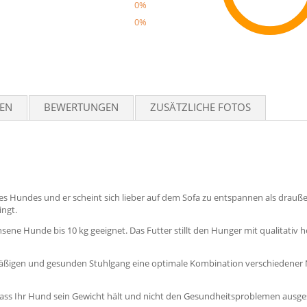
0%
0%
Reco
TEN
BEWERTUNGEN
ZUSÄTZLICHE FOTOS
es Hundes und er scheint sich lieber auf dem Sofa zu entspannen als drauße
ingt.
hsene Hunde bis 10 kg geeignet. Das Futter stillt den Hunger mit qualitativ
mäßigen und gesunden Stuhlgang eine optimale Kombination verschiedener 
 dass Ihr Hund sein Gewicht hält und nicht den Gesundheitsproblemen ausges