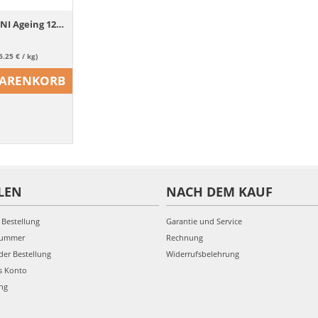
ROYAL CANIN MINI Ageing 12+ Trockenfutter für ausgewachsene Hunde, kleine Rassen 3,5 kg
6.25 € / kg)
WARENKORB
LEN
NACH DEM KAUF
 Bestellung
Garantie und Service
nummer
Rechnung
der Bestellung
Widerrufsbelehrung
s Konto
ung