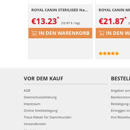
ROYAL CANIN STERILISED Nassfutter für kastrierte Hunde Mousse 12 x 85 g
€
13.23
€
21.87
(12.97 € / kg)
(
IN DEN WARENKORB
IN DEN 
VOR DEM KAUF
BESTEL
AGB
Angaben zur
Datenschutzerklärung
Bankkonto
Impressum
Bestätigung 
Online Streitbeilegung
Einloggen in
Treue-Rabatt für Stammkunden
Ihre Bestell
Versandkosten