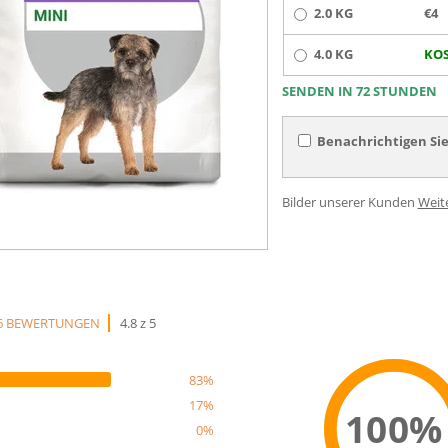
2.0 KG
€4
4.0 KG
KOS
SENDEN IN 72 STUNDEN
Benachrichtigen Sie
Bilder unserer Kunden
Weit
6 BEWERTUNGEN
4.8 z 5
83%
17%
100%
0%