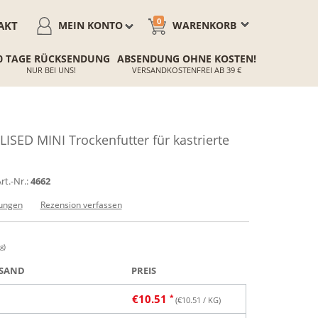
0
AKT
MEIN KONTO
WARENKORB
0 TAGE RÜCKSENDUNG
ABSENDUNG OHNE KOSTEN!
NUR BEI UNS!
VERSANDKOSTENFREI AB 39 €
SED MINI Trockenfutter für kastrierte
rt.-Nr.:
4662
ungen
Rezension verfassen
g)
SAND
PREIS
€
10.51
(€
10.51
/ KG)