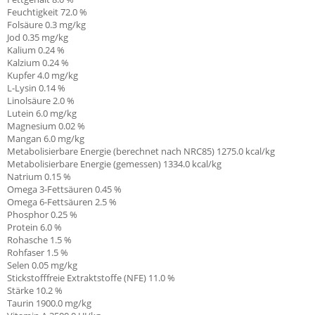
Feuchtigkeit 72.0 %
Folsäure 0.3 mg/kg
Jod 0.35 mg/kg
Kalium 0.24 %
Kalzium 0.24 %
Kupfer 4.0
mg/kg
L-Lysin 0.14 %
Linolsäure
2.0 %
Lutein 6.0 mg/kg
Magnesium 0.02 %
Mangan 6.0 mg/kg
Metabolisierbare Energie (berechnet nach NRC85) 1275.0 kcal/kg
Metabolisierbare Energie (gemessen) 1334.0 kcal/kg
Natrium 0.15 %
Omega 3-Fettsäuren 0.45 %
Omega 6-Fettsäuren 2.5 %
Phosphor 0.25 %
Protein 6.0
%
Rohasche 1.5 %
Rohfaser 1.5 %
Selen 0.05 mg/kg
Stickstofffreie Extraktstoffe (NFE) 11.0 %
Stärke 10.2 %
Taurin 1900.0 mg/kg