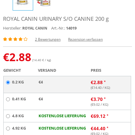
ROYAL CANIN URINARY S/O CANINE 200 g
Hersteller:
Art.-Nr.:
14019
ROYAL CANIN
2 Bewertungen
Rezension verfassen
€
2.88
(14.40 € / kg)
GEWICHT
VERSAND
PREIS
0.2 KG
€4
€
2.88
(€
14.40
/ KG)
0.41 KG
€4
€
3.70
(€
9.02
/ KG)
4.8 KG
KOSTENLOSE LIEFERUNG
€
69.12
4.92 KG
KOSTENLOSE LIEFERUNG
€
44.40
(€
9.02
/ KG)