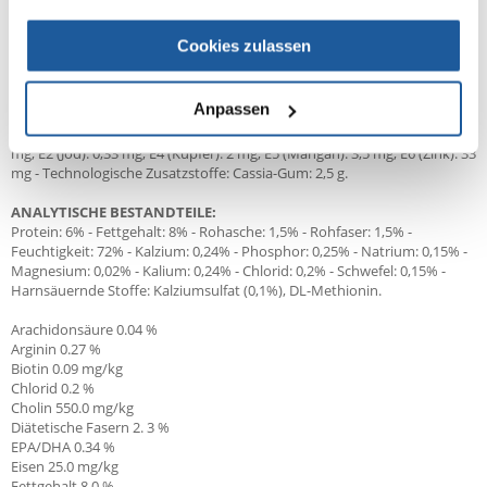
ZUSAMMENSETZUNG:
Fleisch und tierische Nebenerzeugnisse (Huhn), Getreide, pflanzliche
Cookies zulassen
Nebenerzeugnisse, Öle und Fette, pflanzliche Eiweißextrakte
(Maiskleberfutter), Mineralstoffe, Zucker.
Anpassen
ZUSATZSTOFFE (pro kg):
Ernährungsphysiologische Zusatzstoffe: Vitamin D3: 190 IE, E1 (Eisen): 11
mg, E2 (Jod): 0,33 mg, E4 (Kupfer): 2 mg, E5 (Mangan): 3,5 mg, E6 (Zink): 33
mg - Technologische Zusatzstoffe: Cassia-Gum: 2,5 g.
ANALYTISCHE BESTANDTEILE:
Protein: 6% - Fettgehalt: 8% - Rohasche: 1,5% - Rohfaser: 1,5% -
Feuchtigkeit: 72% - Kalzium: 0,24% - Phosphor: 0,25% - Natrium: 0,15% -
Magnesium: 0,02% - Kalium: 0,24% - Chlorid: 0,2% - Schwefel: 0,15% -
Harnsäuernde Stoffe: Kalziumsulfat (0,1%), DL-Methionin.
Arachidonsäure 0.04 %
Arginin 0.27 %
Biotin 0.09 mg/kg
Chlorid 0.2 %
Cholin 550.0 mg/kg
Diätetische Fasern 2. 3 %
EPA/DHA
0.34 %
Eisen 25.0 mg/kg
Fettgehalt
8.0 %