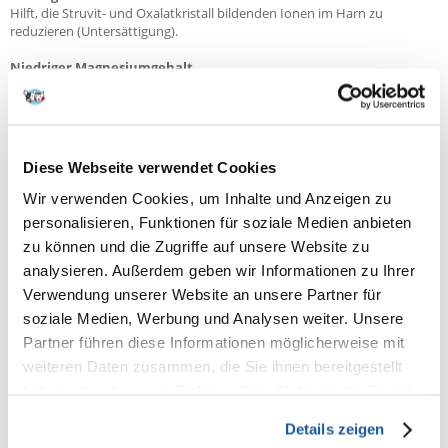
Hilft, die Struvit- und Oxalatkristall bildenden Ionen im Harn zu
reduzieren (Untersättigung).
Niedriger Magnesiumgehalt
Magnesium ist ein Hauptbestandteil von Struvitsteinen
(Ammoniummagnesiumphosphat).
Indikationen
Auflösung von Struvitkristallen / Struvitsteinen, bakterielle
Diese Webseite verwendet Cookies
Blasenentzündung, Prophylaxe von Kalziumoxalatsteinen, Prophylaxe
von Struvitsteinen, Auflösung von Struvitsteinen
Wir verwenden Cookies, um Inhalte und Anzeigen zu
personalisieren, Funktionen für soziale Medien anbieten
Gegenanzeige
zu können und die Zugriffe auf unsere Website zu
Hyperlipidämie, parallele Behandlung mit harnansäuernden
Medikamenten, Herzinsuffizienz, chronische Niereninsuffizienz,
analysieren. Außerdem geben wir Informationen zu Ihrer
metabolische Azidose, Pankreatitis, trächtige und säugende Hündinnen
Verwendung unserer Website an unsere Partner für
- Welpen, Trächtigkeit, Laktation, Wachstum, chronische
soziale Medien, Werbung und Analysen weiter. Unsere
Niereninsuffizienz (CNI)
Partner führen diese Informationen möglicherweise mit
Weitere Informationen
weiteren Daten zusammen, die Sie ihnen bereitgestellt
Sowohl der Struvit-, als auch der Kalziumoxalatsteinbildung wird über
haben oder die sie im Rahmen Ihrer Nutzung der Dienste
die RSS-Wert-Optimierung (RSS = relative Supersaturation/
Übersättigung) vorgebeugt.
gesammelt haben.
Details zeigen
Bestandteile