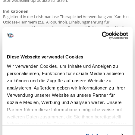
Stoffwechselendprodukte schützen.
Indikationen
Begleitend in der Leishmaniose-Therapie bei Verwendung von Xanthin-
Oxidase-Hemmern (z.B. Allopurinol), Erhaltungsnahrung für
ausgewachsene Hunde bestimmter Rassen mit Prädisposition für die
Bildung von Stoffwechsel bedingten Harnsteinen (z.B. Dalmatiner),
Rezidivprophylaxe von Stoffwechsel bedingten Harnsteinen (Urat,
Xanthin, Cystin)
Gegenanzeige
Diese Webseite verwendet Cookies
Trächtigkeit, Laktation, Wachstum bis zur Kastration/Sterilisation,
Behandlung mit harnansäuernden Medikamenten
Wir verwenden Cookies, um Inhalte und Anzeigen zu
personalisieren, Funktionen für soziale Medien anbieten
Weitere Informationen
zu können und die Zugriffe auf unsere Website zu
Tierhalter sollten betroffenen Tieren ausschließlich URINARY U/C
füttern, da ansonsten die Wirksamkeit des Produktes eingeschränkt
analysieren. Außerdem geben wir Informationen zu Ihrer
wird.
Verwendung unserer Website an unsere Partner für
soziale Medien, Werbung und Analysen weiter. Unsere
Bestandteile
ZUSAMMENSETZUNG:
Partner führen diese Informationen möglicherweise mit
Reis, Maisfuttermehl, Weizenfuttermehl, Ei getrocknet, Tierfett,
weiteren Daten zusammen, die Sie ihnen bereitgestellt
Weizenkleberfutter*, Mineralstoffe, Maiskleberfutter, Lignozellulose,
haben oder die sie im Rahmen Ihrer Nutzung der Dienste
Fischöl, Sojaöl, Fructo-Oligosaccharide, Borretschöl, Tagetesblütenmehl
(Quelle für Lutein).
gesammelt haben.