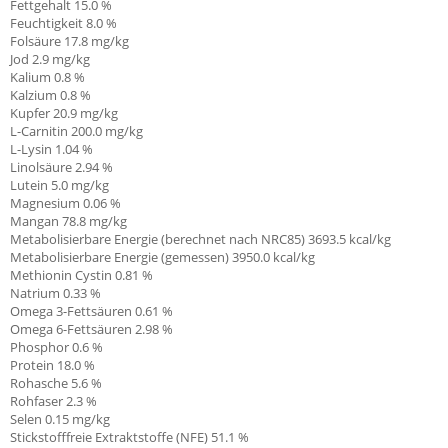
Fettgehalt 15.0 %
Feuchtigkeit 8.0 %
Folsäure 17.8 mg/kg
Jod 2.9 mg/kg
Kalium 0.8 %
Kalzium 0.8 %
Kupfer 20.9 mg/kg
L-Carnitin
200.0 mg/kg
L-Lysin 1.04 %
Linolsäure
2.94 %
Lutein 5.0 mg/kg
Magnesium 0.06 %
Mangan 78.8 mg/kg
Metabolisierbare Energie (berechnet nach NRC85) 3693.5 kcal/kg
Metabolisierbare Energie (gemessen) 3950.0 kcal/kg
Methionin Cystin 0.81
%
Natrium 0.33 %
Omega 3-Fettsäuren 0.61 %
Omega 6-Fettsäuren 2.98 %
Phosphor 0.6 %
Protein 18.0 %
Rohasche 5.6 %
Rohfaser 2.3 %
Selen 0.15 mg/kg
Stickstofffreie Extraktstoffe (NFE) 51.1 %