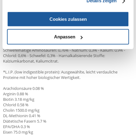
Details zeigen
ZUSATZSTOFFE (pro kg):
Ernährungsphysiologische Zusatzstoffe: Vitamin A: 25000 IE, Vitamin D3:
800 IE, E1 (Eisen): 41 mg, E2 (Jod): 2,9 mg, E4 (Kupfer): 12 mg, E5
Cookies zulassen
(Mangan): 55 mg, E6 (Zink): 207 mg, E8 (Selen): 0,1 mg -
Konservierungsstoffe - Antioxidanzien.
Anpassen
ANALYTISCHE BESTANDTEILE:
Protein: 18% - Fettgehalt: 15% - Rohasche: 5,4% - Rohfaser: 2,1% -
Schwefelhaltige Aminosäuren: 0,76% - Natrium: 0,3% - Kalium: 0,9% -
Chlorid: 0,6% - Schwefel: 0,3% - Harnalkalisierende Stoffe:
Kalziumkarbonat, Kaliumcitrat.
*L.I.P. (low indigestible protein): Ausgewählte, leicht verdauliche
Proteine mit hoher biologischer Wertigkeit.
Arachidonsäure 0.08 %
Arginin 0.88 %
Biotin 3.18 mg/kg
Chlorid 0.58 %
Cholin 1500.0 mg/kg
DL-Methionin 0.41 %
Diätetische Fasern 5.7 %
EPA/DHA
0.3 %
Eisen 75.0
mg/kg