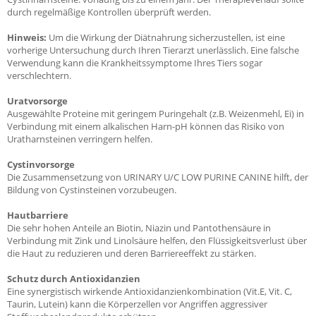
durch regelmäßige Kontrollen überprüft werden.
Hinweis:
Um die Wirkung der Diätnahrung sicherzustellen, ist eine
vorherige Untersuchung durch Ihren Tierarzt unerlässlich. Eine falsche
Verwendung kann die Krankheitssymptome Ihres Tiers sogar
verschlechtern.
Uratvorsorge
Ausgewählte Proteine mit geringem Puringehalt (z.B. Weizenmehl, Ei) in
Verbindung mit einem alkalischen Harn-pH können das Risiko von
Uratharnsteinen verringern helfen.
Cystinvorsorge
Die Zusammensetzung von URINARY U/C LOW PURINE CANINE hilft, der
Bildung von Cystinsteinen vorzubeugen.
Hautbarriere
Die sehr hohen Anteile an Biotin, Niazin und Pantothensäure in
Verbindung mit Zink und Linolsäure helfen, den Flüssigkeitsverlust über
die Haut zu reduzieren und deren Barriereeffekt zu stärken.
Schutz durch Antioxidanzien
Eine synergistisch wirkende Antioxidanzienkombination (Vit.E, Vit. C,
Taurin, Lutein) kann die Körperzellen vor Angriffen aggressiver