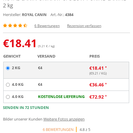
2 kg
Hersteller:
Art.-Nr.:
4384
ROYAL CANIN
6 Bewertungen
Rezension verfassen
€
18.41
(9.21 € / kg)
GEWICHT
VERSAND
PREIS
2 KG
€4
€
18.41
(€
9.21
/ KG)
4.0 KG
€4
€
36.46
4.0 KG
KOSTENLOSE LIEFERUNG
€
72.92
SENDEN IN 72 STUNDEN
Bilder unserer Kunden
Weitere Fotos anzeigen
6 BEWERTUNGEN
4.8 z 5