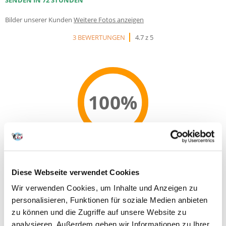
SENDEN IN 72 STUNDEN
Bilder unserer Kunden
Weitere Fotos anzeigen
3 BEWERTUNGEN
4.7 z 5
100%
100% KUNDEN EMPFEHLEN DIESES PRODUKT
REZENSION VERFASSEN
Diese Webseite verwendet Cookies
Recommend
Wir verwenden Cookies, um Inhalte und Anzeigen zu
Produktbeschreibung
personalisieren, Funktionen für soziale Medien anbieten
zu können und die Zugriffe auf unsere Website zu
Taste Of The Wild ist ein gesundes und leckeres Futter, das Ihrem Hund
analysieren. Außerdem geben wir Informationen zu Ihrer