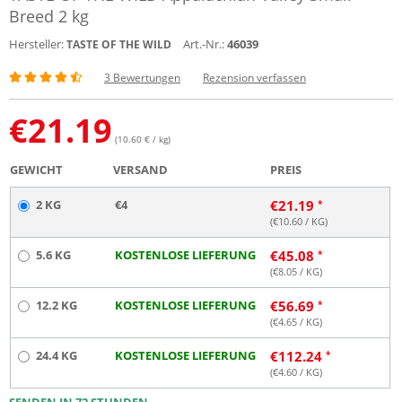
Breed 2 kg
Hersteller:
Art.-Nr.:
46039
TASTE OF THE WILD
3 Bewertungen
Rezension verfassen
€
21.19
(10.60 € / kg)
GEWICHT
VERSAND
PREIS
2 KG
€4
€
21.19
(€
10.60
/ KG)
5.6 KG
KOSTENLOSE LIEFERUNG
€
45.08
(€
8.05
/ KG)
12.2 KG
KOSTENLOSE LIEFERUNG
€
56.69
(€
4.65
/ KG)
24.4 KG
KOSTENLOSE LIEFERUNG
€
112.24
(€
4.60
/ KG)