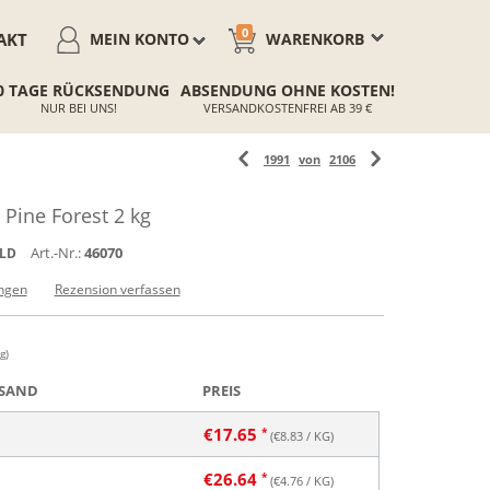
0
AKT
MEIN KONTO
WARENKORB
0 TAGE RÜCKSENDUNG
ABSENDUNG OHNE KOSTEN!
NUR BEI UNS!
VERSANDKOSTENFREI AB 39 €
1991
von
2106
Pine Forest 2 kg
Art.-Nr.:
46070
ILD
ngen
Rezension verfassen
g)
SAND
PREIS
€
17.65
(€
8.83
/ KG)
€
26.64
(€
4.76
/ KG)