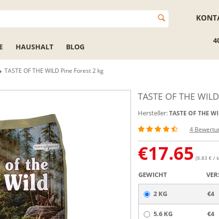
KONT
4
E
HAUSHALT
BLOG
TASTE OF THE WILD Pine Forest 2 kg
TASTE OF THE WILD 
Hersteller:
TASTE OF THE W
4 Bewertu
€
17.65
(8.83 € / k
GEWICHT
VER
2 KG
€4
5.6 KG
€4