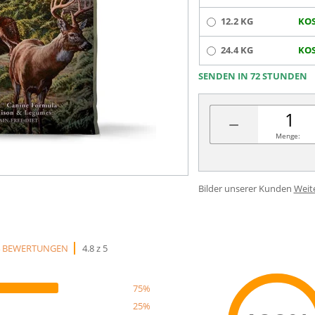
12.2 KG
KOS
24.4 KG
KOS
SENDEN IN 72 STUNDEN
−
Menge:
Bilder unserer Kunden
Weit
4 BEWERTUNGEN
4.8 z 5
75%
25%