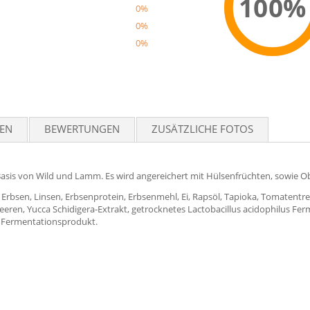
100%
0%
0%
0%
Reco
TEN
BEWERTUNGEN
ZUSÄTZLICHE FOTOS
f Basis von Wild und Lamm. Es wird angereichert mit Hülsenfrüchten, sowie 
sen, Linsen, Erbsenprotein, Erbsenmehl, Ei, Rapsöl, Tapioka, Tomatentreste
ren, Yucca Schidigera-Extrakt, getrocknetes Lactobacillus acidophilus Fer
i Fermentationsprodukt.