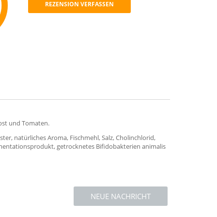
REZENSION VERFASSEN
mmend
Obst und Tomaten.
r, natürliches Aroma, Fischmehl, Salz, Cholinchlorid,
mentationsprodukt, getrocknetes Bifidobakterien animalis
NEUE NACHRICHT