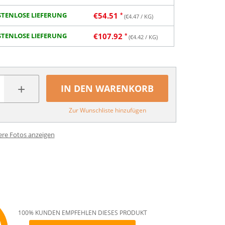
TENLOSE LIEFERUNG
€
54.51
(€
4.47
/ KG)
TENLOSE LIEFERUNG
€
107.92
(€
4.42
/ KG)
+
IN DEN WARENKORB
Zur Wunschliste hinzufügen
ere Fotos anzeigen
100% KUNDEN EMPFEHLEN DIESES PRODUKT