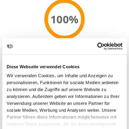
100%
100% KUNDEN EMPFEHLEN DIESES PRODUKT
REZENSION VERFASSEN
Recommend
Diese Webseite verwendet Cookies
Produktbeschreibung
Wir verwenden Cookies, um Inhalte und Anzeigen zu
personalisieren, Funktionen für soziale Medien anbieten
Taste of the Wild Rocky Mountain Katzenfutter ist ideal für Katzen aller
Rassen und Größen und ist Nahrung wie von der Natur vorgesehen.
zu können und die Zugriffe auf unsere Website zu
analysieren. Außerdem geben wir Informationen zu Ihrer
Zusammensetzung:
Verwendung unserer Website an unsere Partner für
Hühnerfleischmehl, Erbsen, Sußkartoffel, Hühnerfett (konserviert mit
gemischten Tocopherolen), Erbsenprotein, Kartoffeleiweiß,
soziale Medien, Werbung und Analysen weiter. Unsere
gebratener Hirsch (4%), geräucherter Lachs (4%), Seefischmehl,
Partner führen diese Informationen möglicherweise mit
Kaliumchlorid, Mineralstoffe, getrocknete Zichorienwurzel,
weiteren Daten zusammen, die Sie ihnen bereitgestellt
Tomaten, Heidelbeeren, Himbeeren, Yucca-schidigera-Extrakt.