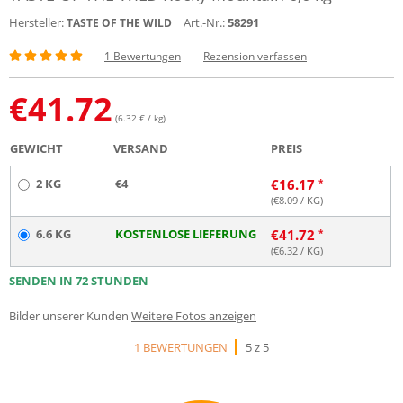
Hersteller:
Art.-Nr.:
58291
TASTE OF THE WILD
1 Bewertungen
Rezension verfassen
€
41.72
(6.32 € / kg)
GEWICHT
VERSAND
PREIS
2 KG
€4
€
16.17
(€
8.09
/ KG)
6.6 KG
KOSTENLOSE LIEFERUNG
€
41.72
(€
6.32
/ KG)
SENDEN IN 72 STUNDEN
Bilder unserer Kunden
Weitere Fotos anzeigen
1 BEWERTUNGEN
5 z 5