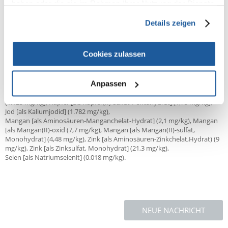
haben oder die sie im Rahmen Ihrer Nutzung der Dienste
Analytische Bestandteile:
gesammelt haben.
Rohprotein 42.0 %, Rohfett 18.0 %, Rohfaser 3.0 %, Rohasche 8.3 %,
Details zeigen
Feuchtigkeit 10.0 %, Omega-3 Fettsäure 0.3 %,
Omega-6 Fettsäure 2.8 %.
Cookies zulassen
Zusatzstoffe
Ernährungsphysiologische Zusatzstoffe:
Anpassen
Vitamin A (10.000 IE/kg), Vitamin D3 (750 IE/kg), Vitamin E (150 IE/kg),
Taurin (0,1%), Kupfer [als Kupfer(II)-Aminosäuren-Hydrat]
(1.125 mg/kg), Kupfer [als Kupfer(II)-sulfat-Pentahydrat] (1,75 mg/kg),
Jod [als Kaliumjodid] (1.782 mg/kg),
Mangan [als Aminosäuren-Manganchelat-Hydrat] (2,1 mg/kg), Mangan
[als Mangan(II)-oxid (7,7 mg/kg), Mangan [als Mangan(II)-sulfat,
Monohydrat] (4,48 mg/kg), Zink [als Aminosäuren-Zinkchelat,Hydrat) (9
mg/kg), Zink [als Zinksulfat, Monohydrat] (21,3 mg/kg),
Selen [als Natriumselenit] (0.018 mg/kg).
NEUE NACHRICHT