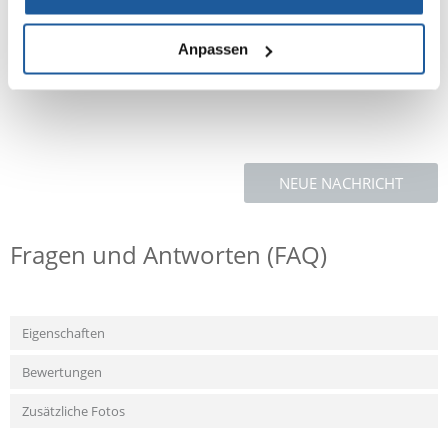
Zusammensetzung: Rind (18%), Lammmehl, Erbsen, Kichererbsen,
Lammmehl, Rapsöl, Eiprodukt, Wildschwein (4%), Seefischmehl,
Bierhefe, Tomatenpülpe, Leinsamen, Mineralstoffe, getrocknete
Anpassen
Zichorienwurzel, Tomaten, Heidelbeeren, Himbeeren, Yucca-schidigera-
Extrakt.
NEUE NACHRICHT
Fragen und Antworten (FAQ)
Eigenschaften
Bewertungen
Zusätzliche Fotos