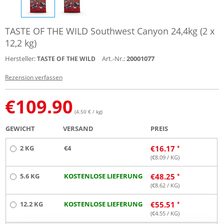
TASTE OF THE WILD Southwest Canyon 24,4kg (2 x
12,2 kg)
Hersteller:
Art.-Nr.:
20001077
TASTE OF THE WILD
Rezension verfassen
€
109.90
(4.50 € / kg)
GEWICHT
VERSAND
PREIS
2 KG
€4
€
16.17
(€
8.09
/ KG)
5.6 KG
KOSTENLOSE LIEFERUNG
€
48.25
(€
8.62
/ KG)
12.2 KG
KOSTENLOSE LIEFERUNG
€
55.51
(€
4.55
/ KG)