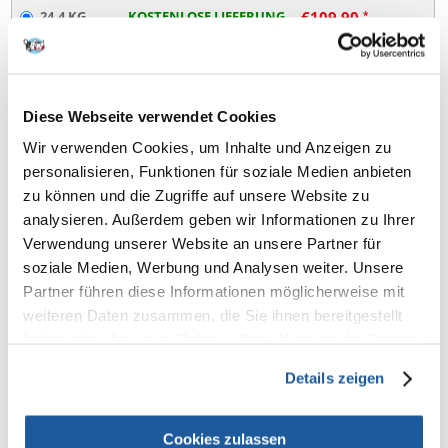
24.4 KG
KOSTENLOSE LIEFERUNG
€
109.90
(€
4.50
/ KG)
SENDEN IN 72 STUNDEN
Bilder unserer Kunden
Weitere Fotos anzeigen
Diese Webseite verwendet Cookies
Wir verwenden Cookies, um Inhalte und Anzeigen zu
Products in package
personalisieren, Funktionen für soziale Medien anbieten
zu können und die Zugriffe auf unsere Website zu
TASTE OF THE WILD Southwest Canyon 12,2 kg
2 x
(58165)
analysieren. Außerdem geben wir Informationen zu Ihrer
Verwendung unserer Website an unsere Partner für
soziale Medien, Werbung und Analysen weiter. Unsere
Partner führen diese Informationen möglicherweise mit
Produktbeschreibung
weiteren Daten zusammen, die Sie ihnen bereitgestellt
haben oder die sie im Rahmen Ihrer Nutzung der Dienste
TASTE OF THE WILD Southwest Canyon 24,4kg (2 x 12,2 kg)
gesammelt haben.
Details zeigen
Taste of the Wild Southwest Canyon ist ein Hundefutter auf Basis von
Rind. Es wird angereichert mit Erbsen und Kartoffeln, sowie Obst und
Tomaten.
Cookies zulassen