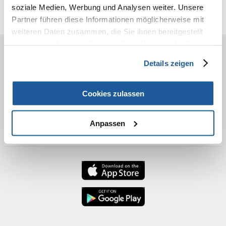
Zusätzliche Fotos
soziale Medien, Werbung und Analysen weiter. Unsere
Partner führen diese Informationen möglicherweise mit
weiteren Daten zusammen, die Sie ihnen bereitgestellt
haben oder die sie im Rahmen Ihrer Nutzung der Dienste
gesammelt haben.
VOR DEM KAUF
Details zeigen
BESTELLEN
Cookies zulassen
NACH DEM KAUF
Anpassen
KONTAKT