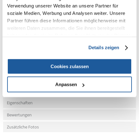
Konzentrat mit Langzeiteffekt ist angereichert mit speziellen
Verwendung unserer Website an unsere Partner für
Mikronährstoffen und Mineralien. Tetra CompleteSubstrate besteht aus
natürlichem Schwarztorf mit hohem Huminstoffgehalt, der ein
soziale Medien, Werbung und Analysen weiter. Unsere
ausgeglichenes Bodenklima schafft. Nitrat und Phosphat sind nicht
Partner führen diese Informationen möglicherweise mit
enthalten, wodurch die Wasserwerte nicht negativ beeinflusst werden.
weiteren Daten zusammen, die Sie ihnen bereitgestellt
haben oder die sie im Rahmen Ihrer Nutzung der Dienste
gesammelt haben.
Details zeigen
NEUE NACHRICHT
Cookies zulassen
Fragen und Antworten (FAQ)
Anpassen
Eigenschaften
Bewertungen
Zusätzliche Fotos