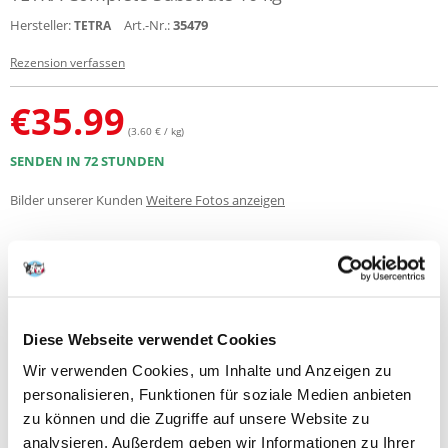
Hersteller:
Art.-Nr.:
35479
TETRA
Rezension verfassen
€
35.99
(3.60 € / kg)
SENDEN IN 72 STUNDEN
Bilder unserer Kunden
Weitere Fotos anzeigen
Produktbeschreibung
Aquarienpflanzen sind die grünen Kraftwerke des Aquariums. Sie
erfüllen gleich mehrere wichtige Funktionen. Aquarienpflanzen
Diese Webseite verwendet Cookies
produzieren Sauerstoff und verbessern die Wasserqualität. Damit
unterstützen die Wasserpflanzen letztlich die fischgerechte Haltung in
Wir verwenden Cookies, um Inhalte und Anzeigen zu
Aquarien. Tetra CompleteSubstrate ist gut geeignet für die
personalisieren, Funktionen für soziale Medien anbieten
Neueinrichtung eines Aquariums. Die optimierte Quarzsandmischung
fördert ein schnelles und sicheres Anwachsen der Wurzeln und aktiviert
zu können und die Zugriffe auf unsere Website zu
somit ein kräftiges, gesundes Pflanzenwachstum. Das natürliche
analysieren. Außerdem geben wir Informationen zu Ihrer