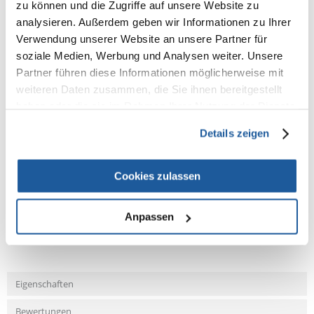
TetraMin
zu können und die Zugriffe auf unsere Website zu
analysieren. Außerdem geben wir Informationen zu Ihrer
Verwendung unserer Website an unsere Partner für
Inhaltsstoffe
soziale Medien, Werbung und Analysen weiter. Unsere
Sonnengetrocknete Wasserflöhe 100%.
Partner führen diese Informationen möglicherweise mit
Analytische Bestandteile
weiteren Daten zusammen, die Sie ihnen bereitgestellt
Rohprotein 32,0%, Rohfett 3,0%, Rohfaser 7,0%, Feuchtegehalt 12,0%.
haben oder die sie im Rahmen Ihrer Nutzung der Dienste
gesammelt haben.
Details zeigen
Cookies zulassen
NEUE NACHRICHT
Anpassen
Fragen und Antworten (FAQ)
Eigenschaften
Bewertungen