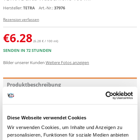
Hersteller:
Art.-Nr.:
37976
TETRA
Rezension verfassen
€
6.28
(6.28 € / 100 ml)
SENDEN IN 72 STUNDEN
Bilder unserer Kunden
Weitere Fotos anzeigen
Produktbeschreibung
Details
Wasserflöhe: Hoher Anteil an natürlichen Ballaststoffen zur
Verdauungsförderung und an Mineralien
Sorgfältig und schonend sonnengetrocknet
Diese Webseite verwendet Cookies
Mit dem vollen Nährstoffgehalt des Naturfutters
Wir verwenden Cookies, um Inhalte und Anzeigen zu
Für eine artgerechte Fütterung mit hoher Geschmacksvielfalt
personalisieren, Funktionen für soziale Medien anbieten
Die perfekte Nahrungsergänzung zu Tetra Hauptfuttersorten wie