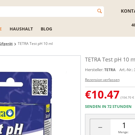
KONT
4
E
HAUSHALT
BLOG
üfgerät
TETRA Test pH 10 ml
TETRA Test pH 10 m
Hersteller:
Art.-Nr.:
TETRA
Rezension verfassen
€
10.47
(104.70 € 
SENDEN IN 72 STUNDEN
−
Menge: