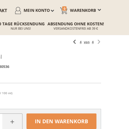
0
AKT
MEIN KONTO
WARENKORB
0 TAGE RÜCKSENDUNG
ABSENDUNG OHNE KOSTEN!
NUR BEI UNS!
VERSANDKOSTENFREI AB 39 €
4
von
4
l
30536
/ 100 ml)
+
IN DEN WARENKORB