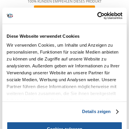
100% KUNDEN EMPFEHLEN DIESES PRODUKT
REZENSION VERFASSEN
Recommend
Produktbeschreibung
Diese Webseite verwendet Cookies
enthält alle lebenswichtigen Ballaststoffe und genießt eine extrem gute
Wir verwenden Cookies, um Inhalte und Anzeigen zu
Futterakzeptanz bei den Tieren
für natürliches Wachstum und dauerhafte Gesundheit
personalisieren, Funktionen für soziale Medien anbieten
mit Multivitaminkomplex und Mineralien zur Stärkung der
zu können und die Zugriffe auf unsere Website zu
Abwehrkräfte
analysieren. Außerdem geben wir Informationen zu Ihrer
ausgewogenes Ballaststoff-Protein- sowie Kalzium-Phosphor- Verhältnis
Verwendung unserer Website an unsere Partner für
für gesundes Wachstum und natürliche Panzer- und Knochenbildung
soziale Medien, Werbung und Analysen weiter. Unsere
sowohl für Jungtiere als auch für ausgewachsene grüne Leguane und
Pflanzen fressende Reptilien bestens geeignet
Partner führen diese Informationen möglicherweise mit
Analytische Bestandteile
weiteren Daten zusammen, die Sie ihnen bereitgestellt
haben oder die sie im Rahmen Ihrer Nutzung der Dienste
Rohprotein 9,0 %, Rohfett 0,5 %, Rohfaser 22,0 %, Wassergehalt 10,0 %.
gesammelt haben.
Inhaltsstoffe
Details zeigen
Nebenprodukte pflanzlichen Ursprungs, Fisch und
Fischnebenprodukte, Mineralien, Weich- und Krebstiere.
Cookies zulassen