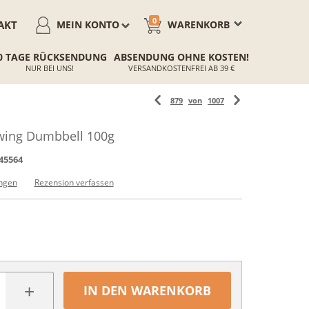
0
AKT
MEIN KONTO
WARENKORB
0 TAGE RÜCKSENDUNG
ABSENDUNG OHNE KOSTEN!
NUR BEI UNS!
VERSANDKOSTENFREI AB 39 €
879
von
1007
wing Dumbbell 100g
45564
ngen
Rezension verfassen
+
IN DEN WARENKORB