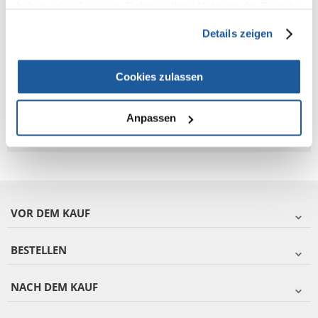
haben oder die sie im Rahmen Ihrer Nutzung der Dienste
gesammelt haben.
Fragen und Antworten (FAQ)
Details zeigen
Cookies zulassen
Eigenschaften
Bewertungen
Anpassen
Zusätzliche Fotos
VOR DEM KAUF
BESTELLEN
NACH DEM KAUF