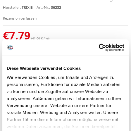
Hersteller:
Art.-Nr.:
36232
TRIXIE
Rezension verfassen
€
7.79
(41.00 € / kg)
SENDEN IN 72 STUNDEN
Bilder unserer Kunden
Weitere Fotos anzeigen
Diese Webseite verwendet Cookies
Wir verwenden Cookies, um Inhalte und Anzeigen zu
Produktbeschreibung
personalisieren, Funktionen für soziale Medien anbieten
Rinderhaut mit Hühnerfleisch ummantelt und Barbecue-Aroma
zu können und die Zugriffe auf unsere Website zu
analysieren. Außerdem geben wir Informationen zu Ihrer
Verwendung unserer Website an unsere Partner für
soziale Medien, Werbung und Analysen weiter. Unsere
Partner führen diese Informationen möglicherweise mit
NEUE NACHRICHT
weiteren Daten zusammen, die Sie ihnen bereitgestellt