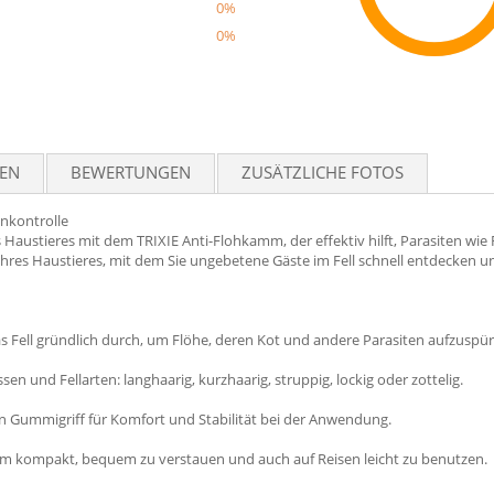
0%
0%
Reco
TEN
BEWERTUNGEN
ZUSÄTZLICHE FOTOS
enkontrolle
 Haustieres mit dem TRIXIE Anti-Flohkamm, der effektiv hilft, Parasiten wi
ge Ihres Haustieres, mit dem Sie ungebetene Gäste im Fell schnell entdecken
s Fell gründlich durch, um Flöhe, deren Kot und andere Parasiten aufzuspür
ssen und Fellarten: langhaarig, kurzhaarig, struppig, lockig oder zottelig.
en Gummigriff für Komfort und Stabilität bei der Anwendung.
amm kompakt, bequem zu verstauen und auch auf Reisen leicht zu benutzen.