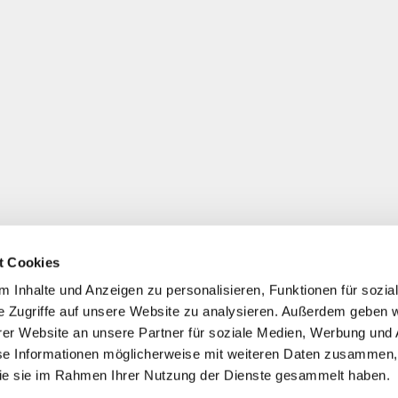
t Cookies
 Inhalte und Anzeigen zu personalisieren, Funktionen für sozia
e Zugriffe auf unsere Website zu analysieren. Außerdem geben w
er Website an unsere Partner für soziale Medien, Werbung und 
se Informationen möglicherweise mit weiteren Daten zusammen, 
 die sie im Rahmen Ihrer Nutzung der Dienste gesammelt haben.
*
Alle Preise inkl. ges. MwSt./ zzgl. Versand