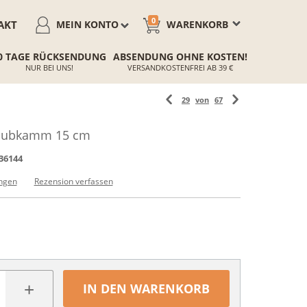
0
AKT
MEIN KONTO
WARENKORB
0 TAGE RÜCKSENDUNG
ABSENDUNG OHNE KOSTEN!
NUR BEI UNS!
VERSANDKOSTENFREI AB 39 €
29
von
67
Staubkamm 15 cm
36144
ngen
Rezension verfassen
+
IN DEN WARENKORB