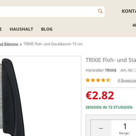
KONT
4
E
HAUSHALT
BLOG
und Kämme
TRIXIE Floh- und Staubkamm 15 cm
TRIXIE Floh- und 
Hersteller:
Art.-Nr.:
TRIXIE
4 Bewertu
€
2.82
SENDEN IN 72 STUNDEN
−
Menge: