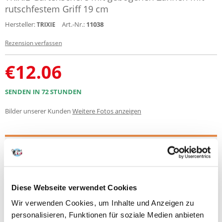
rutschfestem Griff 19 cm
Hersteller:
Art.-Nr.:
11038
TRIXIE
Rezension verfassen
€
12.06
SENDEN IN 72 STUNDEN
Bilder unserer Kunden
Weitere Fotos anzeigen
Produktbeschreibung
Ein Fellpflegegerät, das vor allem für Hunde geeignet ist.
Es verfügt über ein Ober- und Unterfell, um das Fell Ihres Haustieres
Diese Webseite verwendet Cookies
effektiv zu kämmen und auszudünnen. Dank der 5,5 cm langen Zähne
können sowohl Haustiere als auch Pfleger verfilzte und abgestorbene
Wir verwenden Cookies, um Inhalte und Anzeigen zu
Haare einfach und bequem entfernen. Der Kunststoffgriff ist mit einem
personalisieren, Funktionen für soziale Medien anbieten
Gummi- oder Metallgriff ausgestattet, der für einen sicheren Halt und