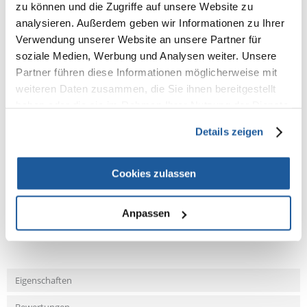
zu können und die Zugriffe auf unsere Website zu
Stabilität bei der Anwendung sorgt.
analysieren. Außerdem geben wir Informationen zu Ihrer
1. effizientes Kämmen und Ausdünnen der Haare
Verwendung unserer Website an unsere Partner für
2. lange Zähne erleichtern das Entfernen von Kletten
soziale Medien, Werbung und Analysen weiter. Unsere
3. bequemer Kunststoffgriff mit Gummi- oder Metallgriff
4. Pflegen Sie Ihre Haustiere mit Freude und Sicherheit
Partner führen diese Informationen möglicherweise mit
weiteren Daten zusammen, die Sie ihnen bereitgestellt
Haartyp 2/3
haben oder die sie im Rahmen Ihrer Nutzung der Dienste
Abmessungen 19 cm
gesammelt haben.
Details zeigen
Cookies zulassen
NEUE NACHRICHT
Anpassen
Fragen und Antworten (FAQ)
Eigenschaften