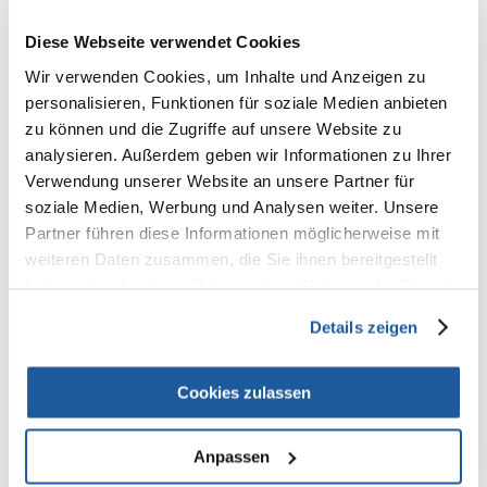
100% KUNDEN EMPFEHLEN DIESES PRODUKT
REZENSION VERFASSEN
Diese Webseite verwendet Cookies
Recommend
Wir verwenden Cookies, um Inhalte und Anzeigen zu
personalisieren, Funktionen für soziale Medien anbieten
Produktbeschreibung
zu können und die Zugriffe auf unsere Website zu
Bürste zum Aufsammeln von Haaren aus Polstern und
analysieren. Außerdem geben wir Informationen zu Ihrer
Teppichen.
Verwendung unserer Website an unsere Partner für
soziale Medien, Werbung und Analysen weiter. Unsere
Die TRIXIE Hair Collection Brush wurde für Haustierbesitzer entwickelt,
die mit dem Problem von Haaren auf Kleidung und Polstermöbeln zu
Partner führen diese Informationen möglicherweise mit
kämpfen haben. Diese innovative Bürste entfernt schnell und effektiv
weiteren Daten zusammen, die Sie ihnen bereitgestellt
Hautschuppen, Flusen und sogar die feinsten Haare und lässt die
haben oder die sie im Rahmen Ihrer Nutzung der Dienste
Textilien wieder sauber und frisch aussehen.
gesammelt haben.
Die aus hochwertiger Baumwolle, Polyester und Kunststoff gefertigte
Details zeigen
Bürste ist nicht nur langlebig, sondern auch einfach zu benutzen. Die
samtige Oberfläche sorgt für ein effektives Aufsammeln von Tierhaaren,
ohne das Gewebe zu beschädigen, und eignet sich daher ideal für
Cookies zulassen
empfindliche Kleidungsstücke und strapazierfähige Polsterungen.
Anpassen