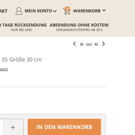
0
AKT
MEIN KONTO
WARENKORB
0 TAGE RÜCKSENDUNG
ABSENDUNG OHNE KOSTEN!
NUR BEI UNS!
VERSANDKOSTENFREI AB 39 €
36
von
42
 XS Größe 30 cm
6622
+
IN DEN WARENKORB