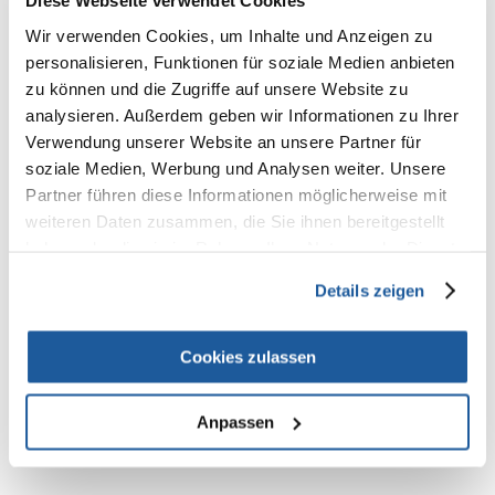
Diese Webseite verwendet Cookies
100%
Wir verwenden Cookies, um Inhalte und Anzeigen zu
personalisieren, Funktionen für soziale Medien anbieten
zu können und die Zugriffe auf unsere Website zu
analysieren. Außerdem geben wir Informationen zu Ihrer
100% KUNDEN EMPFEHLEN DIESES PRODUKT
Verwendung unserer Website an unsere Partner für
REZENSION VERFASSEN
soziale Medien, Werbung und Analysen weiter. Unsere
Recommend
Partner führen diese Informationen möglicherweise mit
weiteren Daten zusammen, die Sie ihnen bereitgestellt
Produktbeschreibung
haben oder die sie im Rahmen Ihrer Nutzung der Dienste
Polyester
gesammelt haben.
reflektierende Elemente
Details zeigen
mit Klettverschlüssen
Farbe: neongelb
Cookies zulassen
Anpassen
NEUE NACHRICHT