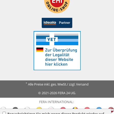
*
Alle Preise inkl. ges. MwSt./ zzgl. Versand
© 2021-2026 FERA 24 UG.
FERA INTERNATIONAL:
Benachrichtigen Sie mich wenn dieses Produkt wieder auf