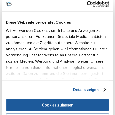
100% KUNDEN EMPFEHLEN DIESES PRODUKT
REZENSION VERFASSEN
Recommend
Diese Webseite verwendet Cookies
Produktbeschreibung
Wir verwenden Cookies, um Inhalte und Anzeigen zu
Zusammensetzung
personalisieren, Funktionen für soziale Medien anbieten
Pflanzliche Nebenerzeugnisse (Timotheegras, Gräser und Kräuter 7%),
zu können und die Zugriffe auf unsere Website zu
Früchte (Holunderbeeren 5%), Mineralstoffe, Saaten (Leinsaat 2%),
analysieren. Außerdem geben wir Informationen zu Ihrer
Fructo-Oligosaccharide (0,3%), Calendula, Yucca
Verwendung unserer Website an unsere Partner für
Analytische Bestandteile
soziale Medien, Werbung und Analysen weiter. Unsere
Protein 14,0%, Fettgehalt 3,0%, Rohfaser 20,0%, Rohasche 8,0%, Calcium
Partner führen diese Informationen möglicherweise mit
0,8%, Phosphor 0,6%
weiteren Daten zusammen, die Sie ihnen bereitgestellt
Zusatzstoffe/kg
Ernährungsphysiologische Zusatzstoffe
haben oder die sie im Rahmen Ihrer Nutzung der Dienste
Vitamin A 10000 IE, Vitamin D3 1200 IE, Vitamin E 80 mg, Vitamin C 1000
gesammelt haben.
mg, 3b103 (Eisen) 100 mg, 3b202 (Jod) 2 mg, E4 (Kupfer) 10 mg, 3b502
Details zeigen
(Mangan) 75 mg, 3b603 (Zink) 70 mg, E8 (Selen) 0,2 mg
Technologische Zusatzstoffe
Cookies zulassen
Antioxidantien
Sensorische Zusatzstoffe