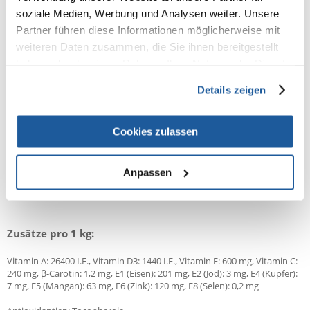
soziale Medien, Werbung und Analysen weiter. Unsere
Huhn (dehydriert 35%), Reis, Sorghum, tierisches Fett, pflanzliche
Partner führen diese Informationen möglicherweise mit
Fasern, Leinsamen, Lachsöl, Bierhefe, Mineralstoffe, getrocknete ganze
weiteren Daten zusammen, die Sie ihnen bereitgestellt
Eier, FOS, MOS, Lecithin, Meeresalgen (Ascophyllum nodosum),
Traubenkern, Rosmarin, Ringelblume, grüner Tee
haben oder die sie im Rahmen Ihrer Nutzung der Dienste
gesammelt haben.
Details zeigen
Analyse:
Cookies zulassen
Protein: 28,0%, Fettgehalt: 18,0%, Rohfaser: 3,0%, Rohasche: 6,5%,
Calcium: 1,2%, Phosphor: 0,8%
Anpassen
Zusätze pro 1 kg:
Vitamin A: 26400 I.E., Vitamin D3: 1440 I.E., Vitamin E: 600 mg, Vitamin C:
240 mg, β-Carotin: 1,2 mg, E1 (Eisen): 201 mg, E2 (Jod): 3 mg, E4 (Kupfer):
7 mg, E5 (Mangan): 63 mg, E6 (Zink): 120 mg, E8 (Selen): 0,2 mg