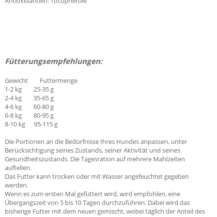
Antioxidantien: Tocopherole
Fütterungsempfehlungen:
Gewicht Futtermenge
1-2 kg 25-35 g
2-4 kg 35-65 g
4-6 kg 60-80 g
6-8 kg 80-95 g
8-10 kg 95-115 g
Die Portionen an die Bedürfnisse Ihres Hundes anpassen, unter
Berücksichtigung seines Zustands, seiner Aktivität und seines
Gesundheitszustands. Die Tagesration auf mehrere Mahlzeiten
aufteilen.
Das Futter kann trocken oder mit Wasser angefeuchtet gegeben
werden.
Wenn es zum ersten Mal gefüttert wird, wird empfohlen, eine
Übergangszeit von 5 bis 10 Tagen durchzuführen. Dabei wird das
bisherige Futter mit dem neuen gemischt, wobei täglich der Anteil des