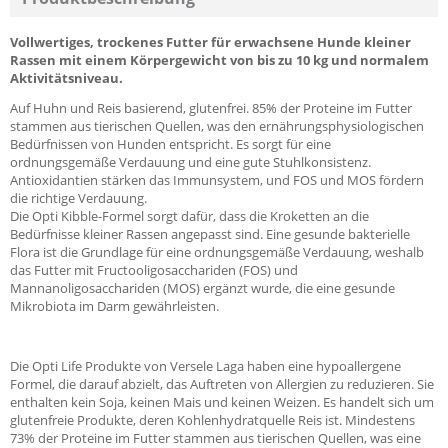
Vollwertiges, trockenes Futter für erwachsene Hunde kleiner
Rassen mit einem Körpergewicht von bis zu 10 kg und normalem
Aktivitätsniveau.
Auf Huhn und Reis basierend, glutenfrei. 85% der Proteine im Futter
stammen aus tierischen Quellen, was den ernährungsphysiologischen
Bedürfnissen von Hunden entspricht. Es sorgt für eine
ordnungsgemäße Verdauung und eine gute Stuhlkonsistenz.
Antioxidantien stärken das Immunsystem, und FOS und MOS fördern
die richtige Verdauung.
Die Opti Kibble-Formel sorgt dafür, dass die Kroketten an die
Bedürfnisse kleiner Rassen angepasst sind. Eine gesunde bakterielle
Flora ist die Grundlage für eine ordnungsgemäße Verdauung, weshalb
das Futter mit Fructooligosacchariden (FOS) und
Mannanoligosacchariden (MOS) ergänzt wurde, die eine gesunde
Mikrobiota im Darm gewährleisten.
Die Opti Life Produkte von Versele Laga haben eine hypoallergene
Formel, die darauf abzielt, das Auftreten von Allergien zu reduzieren. Sie
enthalten kein Soja, keinen Mais und keinen Weizen. Es handelt sich um
glutenfreie Produkte, deren Kohlenhydratquelle Reis ist. Mindestens
73% der Proteine im Futter stammen aus tierischen Quellen, was eine