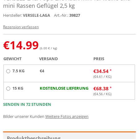
mini Rassen Geflügel 2,5 kg
Hersteller:
Art.-Nr.:
39827
VERSELE-LAGA
Rezension verfassen
€
14.99
(6.00 € / kg)
GEWICHT
VERSAND
PREIS
7.5 KG
€4
€
34.54
(€
4.61
/ KG)
15 KG
KOSTENLOSE LIEFERUNG
€
68.38
(€
4.56
/ KG)
SENDEN IN 72 STUNDEN
Bilder unserer Kunden
Weitere Fotos anzeigen
Produktbeschreibung