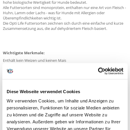
hohe biologische Wertigkeit für Hunde bedeutet.
Alle Futtersorten sind monoprotein, enthalten nur eine Art von Fleisch -
Huhn, Lamm oder Lachs - was für Hunde mit Allergien oder
Überempfindlichkeiten wichtig ist.
Die Opti Life Futtersorten zeichnen sich durch eine einfache und kurze
Zusammensetzung aus, die auf dehydriertem Fleisch basiert.
Wichtigste Merkmale:
Enthält kein Weizen und keinen Mais
Glutenfrei
Opti Life Formel - 85% der Proteine stammen aus tierischen Quellen
Opti Kibble Formel - Anpassung der Kroketten an die Bedürfnisse kleiner
Rassen - 9 mm
Opti Digest Formel - FOS und MOS gewährleisten eine gesunde
Diese Webseite verwendet Cookies
Mikrobiota im Darm
Wir verwenden Cookies, um Inhalte und Anzeigen zu
personalisieren, Funktionen für soziale Medien anbieten
zu können und die Zugriffe auf unsere Website zu
analysieren. Außerdem geben wir Informationen zu Ihrer
Zusammensetzung:
Verwendung unserer Website an unsere Partner für