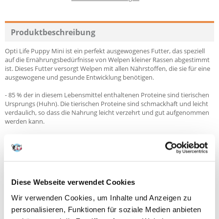
Produktbeschreibung
Opti Life Puppy Mini ist ein perfekt ausgewogenes Futter, das speziell
auf die Ernährungsbedürfnisse von Welpen kleiner Rassen abgestimmt
ist. Dieses Futter versorgt Welpen mit allen Nährstoffen, die sie für eine
ausgewogene und gesunde Entwicklung benötigen.
- 85 % der in diesem Lebensmittel enthaltenen Proteine sind tierischen
Ursprungs (Huhn). Die tierischen Proteine sind schmackhaft und leicht
verdaulich, so dass die Nahrung leicht verzehrt und gut aufgenommen
werden kann.
- Glutenfreies Futter auf Reisbasis - garantiert eine leichte Verdauung
auch für empfindlichere Welpen.
- Enthält weder Mais noch Weizen und beugt so Lebensmittelallergien
vor.
Diese Webseite verwendet Cookies
- Optimale Mengen an Mineralien und essentiellen Aminosäuren sorgen
Wir verwenden Cookies, um Inhalte und Anzeigen zu
für ein Wachstum der Welpen, das der idealen Wachstumskurve
entspricht.
personalisieren, Funktionen für soziale Medien anbieten