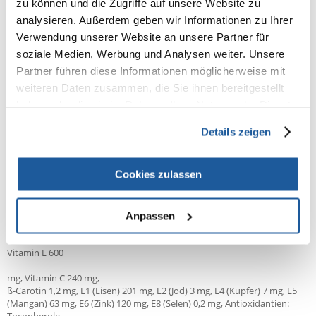
zu können und die Zugriffe auf unsere Website zu
- Fructo-Oligosaccharide (FOS) und Mannan-Oligosaccharide (MOS)
analysieren. Außerdem geben wir Informationen zu Ihrer
stimulieren die Entwicklung der richtigen Darmmikroflora und
regulieren so die Verdauung.
Verwendung unserer Website an unsere Partner für
soziale Medien, Werbung und Analysen weiter. Unsere
- Ein feines, leicht verdauliches und schmackhaftes 7-mm-Pellet, das
Partner führen diese Informationen möglicherweise mit
selbst die anspruchsvollsten Welpen zufrieden stellt.
weiteren Daten zusammen, die Sie ihnen bereitgestellt
- Krill ist eine natürliche Quelle für die Omega-3-Fettsäuren EPA und DHA
haben oder die sie im Rahmen Ihrer Nutzung der Dienste
- Strukturelemente, die für die Entwicklung des Gehirns und des
gesammelt haben.
Sehvermögens wichtig sind.
Details zeigen
ANALYTISCHE BESTANDTEILE:
Cookies zulassen
Eiweiß 32,0%, Fettgehalt 22,0%, Rohfaser 3,0%, Rohasche 6,5%, Calcium
1,2%, Phosphor 0,9%, Omega-3-Fettsäuren 1,1%, EPA 0,1%, DHA 0,1%
ZUSATZSTOFFE/kg:
Anpassen
Nahrungsergänzungsmittel: Vitamin A 26400 IU, Vitamin D3 1440 IU,
Vitamin E 600
mg, Vitamin C 240 mg,
ß-Carotin 1,2 mg, E1 (Eisen) 201 mg, E2 (Jod) 3 mg, E4 (Kupfer) 7 mg, E5
(Mangan) 63 mg, E6 (Zink) 120 mg, E8 (Selen) 0,2 mg, Antioxidantien: