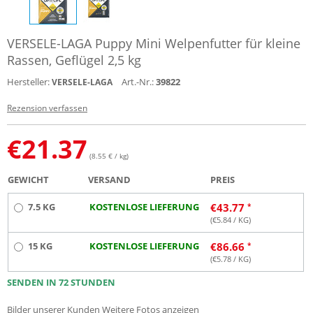
VERSELE-LAGA Puppy Mini Welpenfutter für kleine
Rassen, Geflügel 2,5 kg
Hersteller:
Art.-Nr.:
39822
VERSELE-LAGA
Rezension verfassen
€
21.37
(8.55 € / kg)
GEWICHT
VERSAND
PREIS
7.5 KG
KOSTENLOSE LIEFERUNG
€
43.77
(€
5.84
/ KG)
15 KG
KOSTENLOSE LIEFERUNG
€
86.66
(€
5.78
/ KG)
SENDEN IN 72 STUNDEN
Bilder unserer Kunden
Weitere Fotos anzeigen