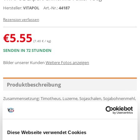
Hersteller:
Art.-Nr.:
44187
VITAPOL
Rezension verfassen
€
5.55
(7.40 € / kg)
SENDEN IN 72 STUNDEN
Bilder unserer Kunden
Weitere Fotos anzeigen
Produktbeschreibung
Zusammensetzung: Timotheus, Luzerne, Sojaschalen, Sojabohnenmehl,
Sonnenblumenkern-Expeller, Gerste, Mais, Weizen, Weizenkleie,
Cornflakes, Erbsenflocken, getrocknete Karotten, getrocknete
Topinambur, getrocknete Hagebutte, getrockneter Apfel, getrocknete
Banane, getrocknete Pastinaken , getrocknete Rüben, getrockneter
Pfeffer, Reismehl, Maisstärke, Rübenschnitzel, Kartoffelstärke, Apfelbrei,
Kräuter (Basilikum, Rosmarin, Pfefferminze, Thymian), Calciumcarbonat,
Diese Webseite verwendet Cookies
Natriumchlorid, Yucca.