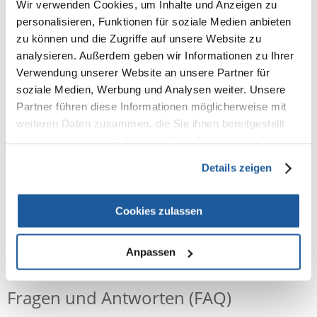
Wir verwenden Cookies, um Inhalte und Anzeigen zu
Nahrungsergänzungsmittel: Vitamine / kg: Vitamin A (E672) 10.470 IE,
personalisieren, Funktionen für soziale Medien anbieten
Vitamin D3 (E671) 912 IE, Vitamin E (E307) 53 mg, Vitamin C 10 mg.
zu können und die Zugriffe auf unsere Website zu
Verbindungen der Spurenelemente / kg: Eisen (E1) 26,25 mg, Kupfer (E4)
analysieren. Außerdem geben wir Informationen zu Ihrer
5,25 mg, Zink (E6) 65,13 mg, Mangan (E5) 10,5 mg, Jod (E2) 1,39 mg, Selen
Verwendung unserer Website an unsere Partner für
(E8) 0,1 mg, Kobalt (E3) 0,12 mg. Technologische Zusätze: Sepiolith (E562)
soziale Medien, Werbung und Analysen weiter. Unsere
0,5 g / kg; Konservierungsmittel und Antioxidantien
Partner führen diese Informationen möglicherweise mit
Analytische Bestandteile: - Rohprotein: 10,6%
weiteren Daten zusammen, die Sie ihnen bereitgestellt
- Rohöle und Fette: 1,2%
haben oder die sie im Rahmen Ihrer Nutzung der Dienste
- Rohfaser: 15,74%
- Rohasche: 6,1%
gesammelt haben.
Details zeigen
- Luftfeuchtigkeit: 12%
Cookies zulassen
NEUE NACHRICHT
Anpassen
Fragen und Antworten (FAQ)