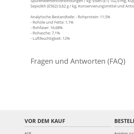
Spurenelementverbindungen / kg: Eisen (E1) 102,9 mg, Kupfe
Sepiolith (E562) 0,62 g / kg; Konservierungsmittel und Ant
Analytische Bestandteile: - Rohprotein: 11,5%
- Rohöle und Fette: 1,1%
- Rohfaser: 16,68%
- Rohasche: 7,1%
- Luftfeuchtigkeit: 12%
Fragen und Antworten (FAQ)
VOR DEM KAUF
BESTEL
AGB
Angaben zur