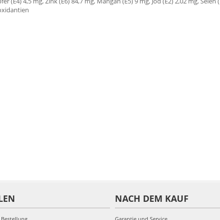
r (E4) 4,5 mg, Zink (E6) 84,7 mg, Mangan (E5) 9 mg, Jod (E2) 2,02 mg, Selen (
ioxidantien
LEN
NACH DEM KAUF
 Bestellung
Garantie und Service