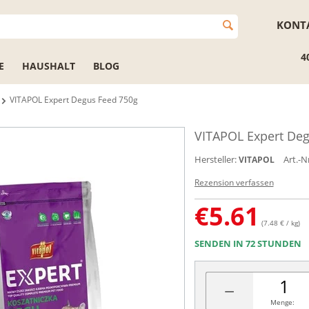
KONT
4
E
HAUSHALT
BLOG
VITAPOL Expert Degus Feed 750g
VITAPOL Expert Deg
Hersteller:
Art.-Nr
VITAPOL
Rezension verfassen
€
5.61
(7.48 € / kg)
SENDEN IN 72 STUNDEN
−
Menge: