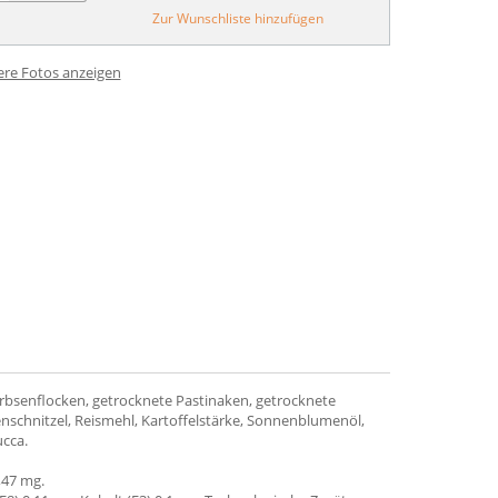
Zur Wunschliste hinzufügen
ere Fotos anzeigen
bsenflocken, getrocknete Pastinaken, getrocknete
schnitzel, Reismehl, Kartoffelstärke, Sonnenblumenöl,
ucca.
,47 mg.