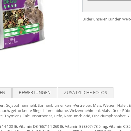
Bilder unserer Kunden
Weit
TEN
BEWERTUNGEN
ZUSÄTZLICHE FOTOS
, Sojabohnenmehl, Sonnenblumenkern-Vertreiber, Mais, Weizen, Hafer, Er
Lauch, getrocknete Ringelblumenblume, Weizenmehlmehl, Maisstärke, Rüben
inze, Thymian), Calciumcarbonat, Hefe, Natriumchlorid, Dicalciumphosphat, Y
14 100 IE, Vitamin D3 (E671) 1 260 IE, Vitamin E (E307) 73,5 mg, Vitamin C 35