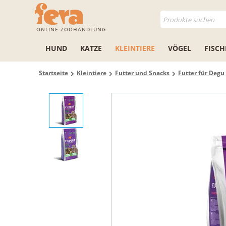
ONLINE-ZOOHANDLUNG
HUND
KATZE
KLEINTIERE
VÖGEL
FISCH
Startseite
Kleintiere
Futter und Snacks
Futter für Degu