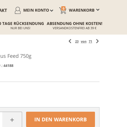
0
AKT
MEIN KONTO
WARENKORB
0 TAGE RÜCKSENDUNG
ABSENDUNG OHNE KOSTEN!
NUR BEI UNS!
VERSANDKOSTENFREI AB 39 €
23
von
71
us Feed 750g
.:
44188
+
IN DEN WARENKORB