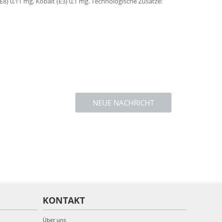
E8) 0,11 mg, Kobalt (E3) 0,1 mg. Technologische Zusätze:
NEUE NACHRICHT
KONTAKT
Über uns