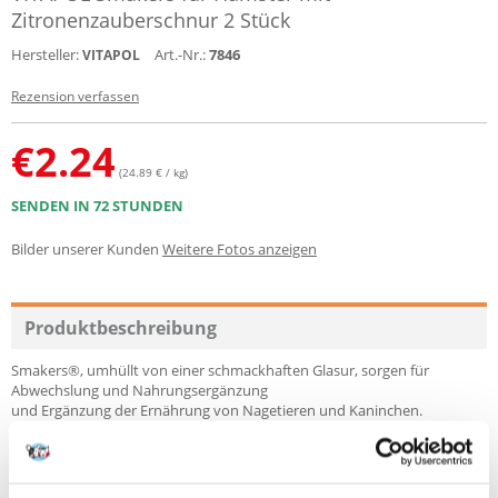
Zitronenzauberschnur 2 Stück
Hersteller:
Art.-Nr.:
7846
VITAPOL
Rezension verfassen
€
2.24
(24.89 € / kg)
SENDEN IN 72 STUNDEN
Bilder unserer Kunden
Weitere Fotos anzeigen
Produktbeschreibung
Smakers®, umhüllt von einer schmackhaften Glasur, sorgen für
Abwechslung und Nahrungsergänzung
und Ergänzung der Ernährung von Nagetieren und Kaninchen.
Zitronenschalen enthalten Antioxidantien und Pektin. Wissenschaftliche
Studien haben gezeigt, dass sie schädliches Cholesterin bei Hamstern
reduziert. Die Mango ist nicht nur eine der schmackhaftesten, sondern
auch eine der gesündesten Früchte der Welt. Unter ihrer Schale