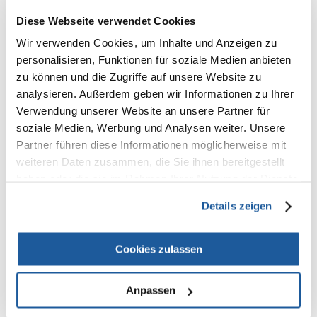
befinden sich zahlreiche Vitamine und Mikronährstoffe: C, B1, B2, PP,
Kalium, Magnesium, Phosphor, Kalzium, Natrium und Eisen. Die
Diese Webseite verwendet Cookies
Ringelblume hat eine harntreibende, krampflösende,
Wir verwenden Cookies, um Inhalte und Anzeigen zu
entzündungshemmende und beruhigende Wirkung. Sie wirkt
krampflösend auf den Magen-Darm-Trakt und beugt Schäden an der
personalisieren, Funktionen für soziale Medien anbieten
Magenschleimhaut vor.
zu können und die Zugriffe auf unsere Website zu
analysieren. Außerdem geben wir Informationen zu Ihrer
Verwendung unserer Website an unsere Partner für
Zutaten:
Weizen, Weizenmehl, Maismehl, Maisflocken,
soziale Medien, Werbung und Analysen weiter. Unsere
Leinsamen, Mais, Johannisbrot, getrocknete Orangenschalen, Reismehl,
Partner führen diese Informationen möglicherweise mit
pflanzliche Öle und Fette, Magermilchpulver, getrocknete
Ringelblumenblüten, Maltodextrin. Zusatzstoffe: sensorische
weiteren Daten zusammen, die Sie ihnen bereitgestellt
Zusatzstoffe: Farbstoffe, Aromen.
haben oder die sie im Rahmen Ihrer Nutzung der Dienste
gesammelt haben.
Analytische Bestandteile:
Rohprotein (Kjeldahl-Methode) min. 7,7%,
Details zeigen
Rohfett min. 5,6%, Rohfaser max. 3,3%, Rohe Asche max. 2,5%,
Feuchtigkeit max. 12%.
Cookies zulassen
Dienen als ergänzende Leckerei zum Grundfutter.
Anpassen