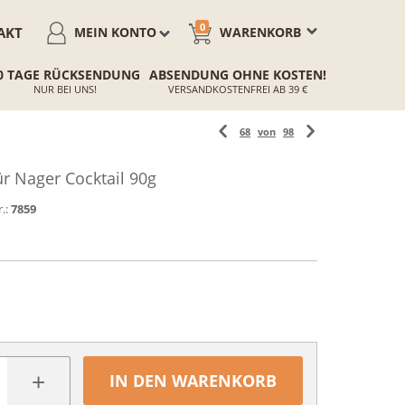
0
AKT
MEIN KONTO
WARENKORB
0 TAGE RÜCKSENDUNG
ABSENDUNG OHNE KOSTEN!
NUR BEI UNS!
VERSANDKOSTENFREI AB 39 €
68
von
98
r Nager Cocktail 90g
.:
7859
+
IN DEN WARENKORB