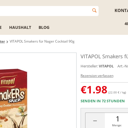
KONT
4
E
HAUSHALT
BLOG
ter
VITAPOL Smakers für Nager Cocktail 90g
VITAPOL Smakers fü
Hersteller:
Art.-Nr
VITAPOL
Rezension verfassen
€
1.98
(22.00 € / kg)
SENDEN IN 72 STUNDEN
−
Menge: