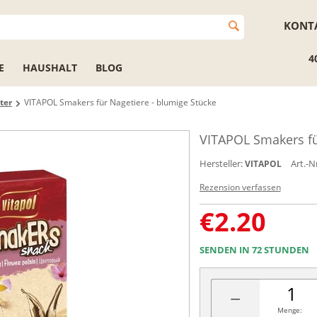
KONT
4
E
HAUSHALT
BLOG
ter
VITAPOL Smakers für Nagetiere - blumige Stücke
VITAPOL Smakers fü
Hersteller:
Art.-Nr
VITAPOL
Rezension verfassen
€
2.20
SENDEN IN 72 STUNDEN
−
Menge: