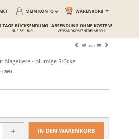
0
AKT
MEIN KONTO
WARENKORB
0 TAGE RÜCKSENDUNG
ABSENDUNG OHNE KOSTEN!
NUR BEI UNS!
VERSANDKOSTENFREI AB 39 €
69
von
98
r Nagetiere - blumige Stücke
.:
7851
+
IN DEN WARENKORB